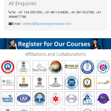
All Enquiries
Tel: +91 124 2351555, +91 9811416838, +91 9811912768, +91
9999677788
Email:
contact@laparoscopyhospital.com
Affiliations and Collaborations