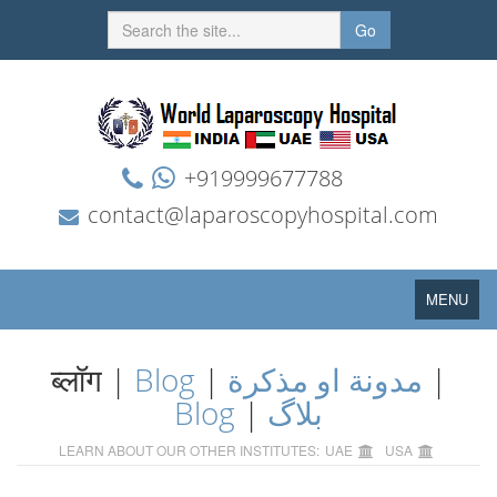
Go
+919999677788
contact@laparoscopyhospital.com
Toggle
MENU
navigation
ब्लॉग |
Blog
|
مدونة او مذكرة
|
Blog
|
بلاگ
LEARN ABOUT OUR OTHER INSTITUTES:
UAE
USA