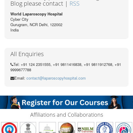
Blog please contact |
RSS
World Laparoscopy Hospital
Cyber City
Gurugram, NCR Delhi, 122002
India
All Enquiries
Tel: +91 124 2351555, +91 9811416838, +91 9811912768, +91
9999677788
Email:
contact@laparoscopyhospital.com
Affiliations and Collaborations