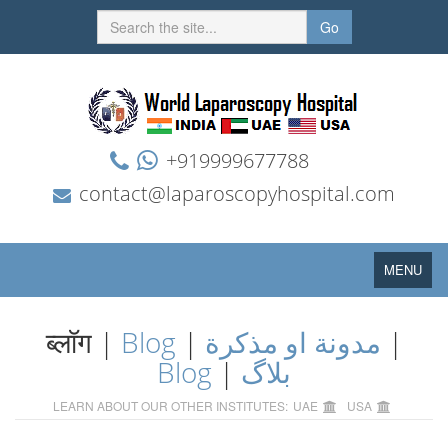
Go
+919999677788
contact@laparoscopyhospital.com
Toggle
MENU
navigation
ब्लॉग |
Blog
|
مدونة او مذكرة
|
Blog
|
بلاگ
LEARN ABOUT OUR OTHER INSTITUTES:
UAE
USA