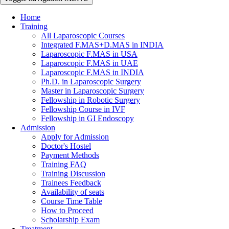
Home
Training
All Laparoscopic Courses
Integrated F.MAS+D.MAS in INDIA
Laparoscopic F.MAS in USA
Laparoscopic F.MAS in UAE
Laparoscopic F.MAS in INDIA
Ph.D. in Laparoscopic Surgery
Master in Laparoscopic Surgery
Fellowship in Robotic Surgery
Fellowship Course in IVF
Fellowship in GI Endoscopy
Admission
Apply for Admission
Doctor's Hostel
Payment Methods
Training FAQ
Training Discussion
Trainees Feedback
Availability of seats
Course Time Table
How to Proceed
Scholarship Exam
Treatment