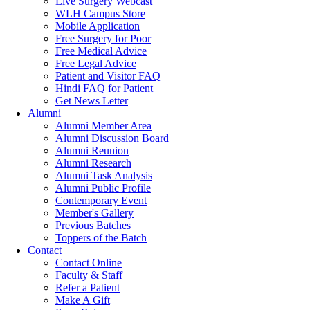
Live Surgery Webcast
WLH Campus Store
Mobile Application
Free Surgery for Poor
Free Medical Advice
Free Legal Advice
Patient and Visitor FAQ
Hindi FAQ for Patient
Get News Letter
Alumni
Alumni Member Area
Alumni Discussion Board
Alumni Reunion
Alumni Research
Alumni Task Analysis
Alumni Public Profile
Contemporary Event
Member's Gallery
Previous Batches
Toppers of the Batch
Contact
Contact Online
Faculty & Staff
Refer a Patient
Make A Gift