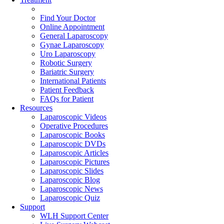
Find Your Doctor
Online Appointment
General Laparoscopy
Gynae Laparoscopy
Uro Laparoscopy
Robotic Surgery
Bariatric Surgery
International Patients
Patient Feedback
FAQs for Patient
Resources
Laparoscopic Videos
Operative Procedures
Laparoscopic Books
Laparoscopic DVDs
Laparoscopic Articles
Laparoscopic Pictures
Laparoscopic Slides
Laparoscopic Blog
Laparoscopic News
Laparoscopic Quiz
Support
WLH Support Center