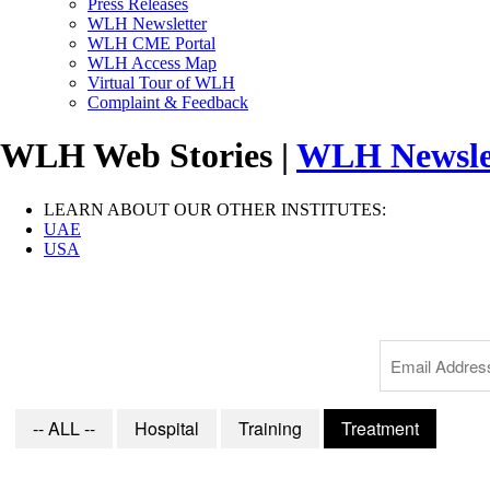
Press Releases
WLH Newsletter
WLH CME Portal
WLH Access Map
Virtual Tour of WLH
Complaint & Feedback
WLH Web Stories |
WLH Newsle
LEARN ABOUT OUR OTHER INSTITUTES:
UAE
USA
-- ALL --
Hospital
Training
Treatment