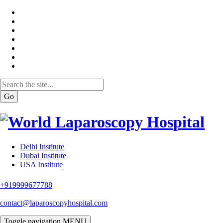
Go
Delhi Institute
Dubai Institute
USA Institute
+919999677788
contact@laparoscopyhospital.com
Toggle navigation
MENU