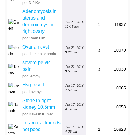
por DIPIKA
Adenomyosis in
uterus and
Jan 23, 2016
dermoid cyst in
1
11937
12:15 pm
right ovary
por Gwen Lim
Ovarian cyst
Jan 23, 2016
3
10970
9:23 am
por shahida sharmin
severe pelvic
Jan 22, 2016
pain
3
10939
9:51 pm
por Temmy
Hsg result
Jan 17, 2016
1
10065
7:52 pm
por Lavanya
Stone in right
Jan 17, 2016
kidney 10.5mm
1
10053
4:14 pm
por Rakesh Kumar
Intramural fibroids
Jan 15, 2016
not pcos
2
10823
4:30 am