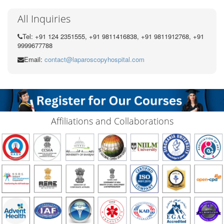
All Inquiries
Tel: +91 124 2351555, +91 9811416838, +91 9811912768, +91
9999677788
Email:
contact@laparoscopyhospital.com
Affiliations and Collaborations