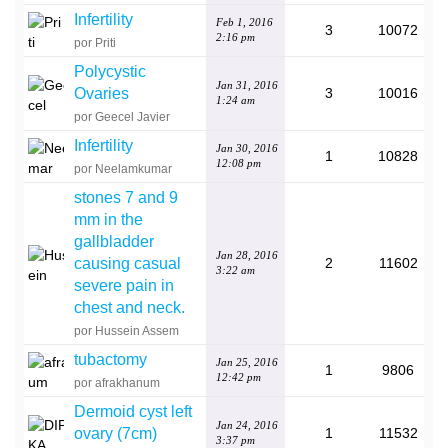
Infertility
Feb 1, 2016
3
10072
2:16 pm
por Priti
Polycystic
Jan 31, 2016
Ovaries
3
10016
1:24 am
por Geecel Javier
Infertility
Jan 30, 2016
1
10828
12:08 pm
por Neelamkumar
stones 7 and 9
mm in the
gallbladder
Jan 28, 2016
causing casual
2
11602
3:22 am
severe pain in
chest and neck.
por Hussein Assem
tubactomy
Jan 25, 2016
1
9806
12:42 pm
por afrakhanum
Dermoid cyst left
Jan 24, 2016
ovary (7cm)
1
11532
3:37 pm