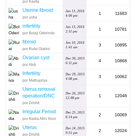
por Kavita
Uterine fibroid
Jan 13, 2016
1
11683
4:06 pm
por usha
infertility
Jan 13, 2016
1
10781
2:11 pm
por Bolaji Oderinde
fibroid
Jan 10, 2016
3
10895
1:41 am
por Rufai Olabisi
Ovarian cyst
Dec 30, 2015
4
10868
6:11 pm
por Abdi
Infertility
Dec 29, 2015
3
10062
4:08 pm
por Mathupriya
Uterus removal
Dec 26, 2015
operation/DNC
1
12048
12:08 pm
por Drishti
Irregular Period
Dec 25, 2015
2
10069
6:14 pm
por Nadia Afrin Noor
Uterus
Dec 24, 2015
2
12024
9:51 pm
por Drishti