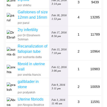
Feb 20, 2016
3
9439
3:14 pm
por shikhu
Gallstones of size
Feb 18, 2016
12mm and 16mm
4
13285
1:53 pm
por parul
2ry infertility
Feb 17, 2016
1
11789
por Dr Ebraheem
8:56 pm
Soliman
Recanalization of
Feb 13, 2016
fallopian tube
2
10964
7:10 pm
por sushanta datta
fibroid in uterine
Feb 12, 2016
wall
1
10983
3:06 pm
por snehta francis
gallblader in
Feb 9, 2016
stone
2
10059
3:11 pm
por pratyaksh
Uterine fibriods
Feb 3, 2016
3
11591
11:46 am
por Abogoa Beatrice