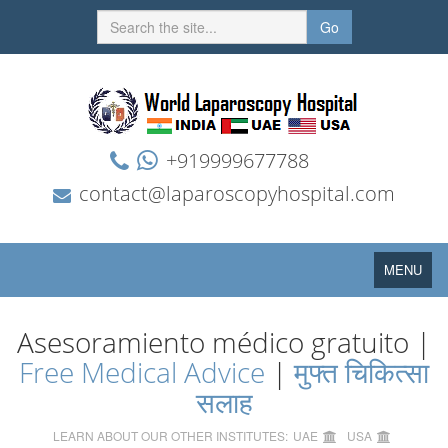
Go
+919999677788
contact@laparoscopyhospital.com
Toggle
MENU
navigation
Asesoramiento médico gratuito |
Free Medical Advice
|
मुफ्त चिकित्सा
सलाह
LEARN ABOUT OUR OTHER INSTITUTES:
UAE
USA