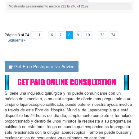
Mostrando asesoramiento médico 211 to 240 of 2192
Página 8 of 74
1
...
6
7
8
9
10
...
73
74
Siguiente>
Get Free Postoperative Advice
Si tiene una inquietud quirúrgica y no puede comunicarse con un
médico de inmediato, o no está seguro de dónde más preguntarle a un
cirujano laparoscópico calificado, puede obtener nuestra ayuda médica
a través de este Foro del Hospital Mundial de Laparoscopía que está
disponible las 24 horas del día día, simplemente complete el formulario
proporcionado y dentro de unos minutos la respuesta a su pregunta se
publicará en este foro. Tenga en cuenta que respondemos la pregunta
solo relacionada con la cirugía laparoscópica. También puede buscar y
explorar miles de respuestas ya publicadas en este foro.