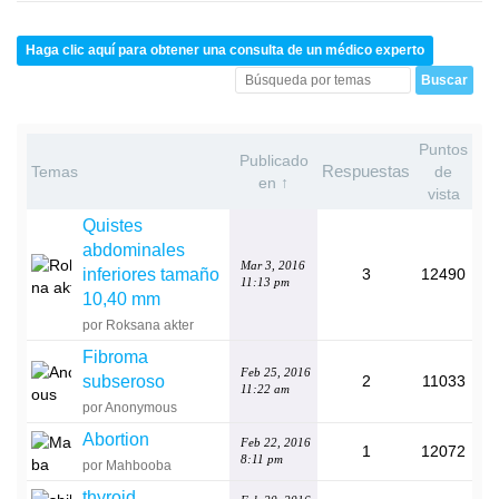
Haga clic aquí para obtener una consulta de un médico experto
Puntos
Publicado
Respuestas
Temas
de
en ↑
vista
Quistes
abdominales
Mar 3, 2016
inferiores tamaño
3
12490
11:13 pm
10,40 mm
por Roksana akter
Fibroma
Feb 25, 2016
subseroso
2
11033
11:22 am
por Anonymous
Abortion
Feb 22, 2016
1
12072
8:11 pm
por Mahbooba
thyroid