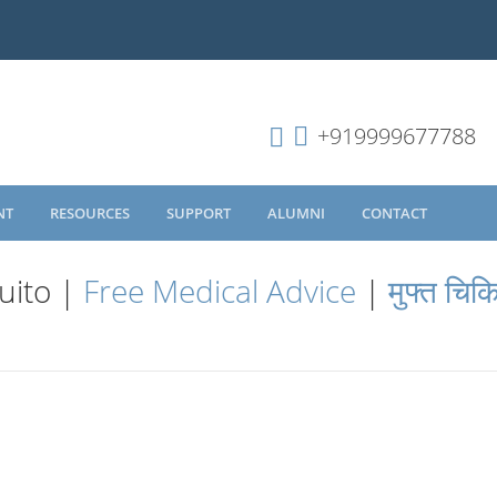
+919999677788
NT
RESOURCES
SUPPORT
ALUMNI
CONTACT
uito |
Free Medical Advice
|
मुफ्त चिक