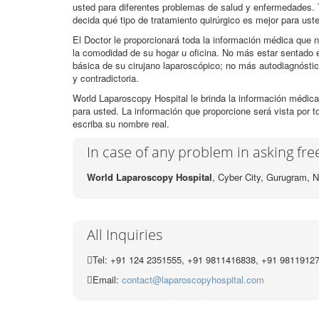
usted para diferentes problemas de salud y enfermedades. 
decida qué tipo de tratamiento quirúrgico es mejor para ust
El Doctor le proporcionará toda la información médica que n
la comodidad de su hogar u oficina. No más estar sentado e
básica de su cirujano laparoscópico; no más autodiagnósti
y contradictoria.
World Laparoscopy Hospital le brinda la información médica
para usted. La información que proporcione será vista por t
escriba su nombre real.
In case of any problem in asking fr
World Laparoscopy Hospital
, Cyber City,
Gurugram, N
All Inquiries
Tel: +91 124 2351555, +91 9811416838, +91 9811912
Email:
contact@laparoscopyhospital.com