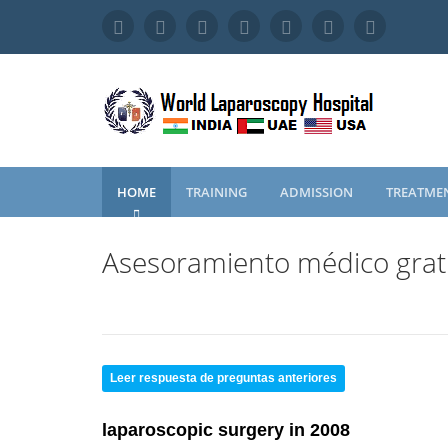
HOME
TRAINING
ADMISSION
TREATME
Asesoramiento médico grat
Leer respuesta de preguntas anteriores
laparoscopic surgery in 2008