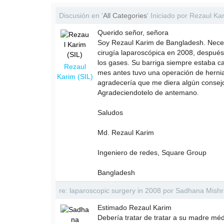
Discusión en '
All Categories
' Iniciado por Rezaul Ka
Querido señor, señora
Soy Rezaul Karim de Bangladesh. Neces
cirugía laparoscópica en 2008, después
los gases. Su barriga siempre estaba ca
Rezaul
mes antes tuvo una operación de hernia
Karim (SIL)
agradecería que me diera algún consej
Agradeciendotelo de antemano.
Saludos
Md. Rezaul Karim
Ingeniero de redes, Square Group
Bangladesh
re: laparoscopic surgery in 2008 por Sadhana Mish
Estimado Rezaul Karim
Debería tratar de tratar a su madre m