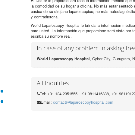
El Doctor le proporcionará toda la información médica que n
la comodidad de su hogar u oficina. No más estar sentado e
básica de su cirujano laparoscópico; no más autodiagnósti
y contradictoria.
World Laparoscopy Hospital le brinda la información médica
para usted. La información que proporcione será vista por t
escriba su nombre real.
In case of any problem in asking fr
World Laparoscopy Hospital
, Cyber City,
Gurugram, N
All Inquiries
Tel: +91 124 2351555, +91 9811416838, +91 9811912
Email:
contact@laparoscopyhospital.com