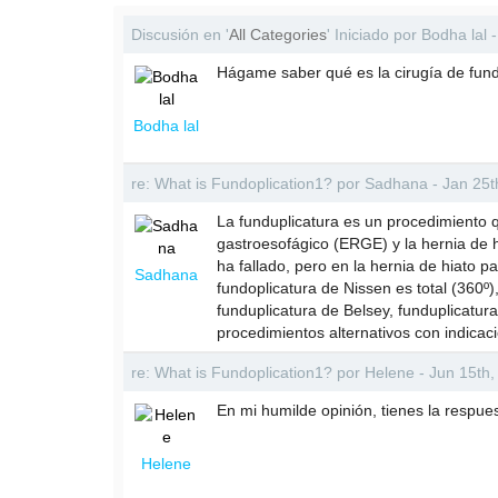
Discusión en '
All Categories
' Iniciado por Bodha lal
Hágame saber qué es la cirugía de fund
Bodha lal
re: What is Fundoplication1? por Sadhana - Jan 25
La funduplicatura es un procedimiento q
gastroesofágico (ERGE) y la hernia de h
ha fallado, pero en la hernia de hiato p
Sadhana
fundoplicatura de Nissen es total (360º
funduplicatura de Belsey, funduplicatur
procedimientos alternativos con indicaci
re: What is Fundoplication1? por Helene - Jun 15th
En mi humilde opinión, tienes la respues
Helene