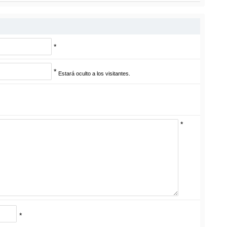
*
*
Estará oculto a los visitantes.
*
*