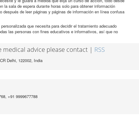
ecesite y le guiará a medida que elija un curso de acción, todo desde
n la sala de espera durante horas solo para obtener información
co después de leer páginas y páginas de información en línea confusa
 personalizada que necesita para decidir el tratamiento adecuado
odas las personas con fines educativos e informativos, así que no
ee medical advice please contact |
RSS
CR Delhi, 122002,
India
768, +91 9999677788