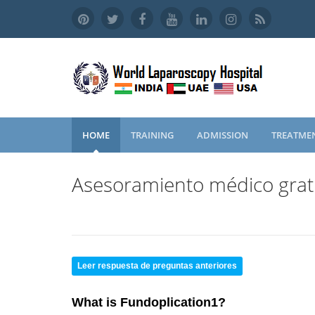
HOME
TRAINING
ADMISSION
TREATME
Asesoramiento médico grat
Leer respuesta de preguntas anteriores
What is Fundoplication1?