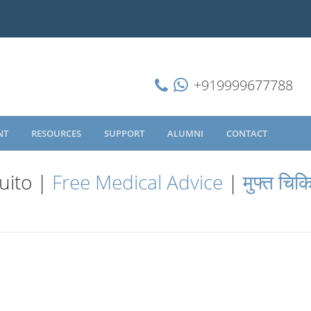
+919999677788
NT
RESOURCES
SUPPORT
ALUMNI
CONTACT
uito |
Free Medical Advice
|
मुफ्त चिक