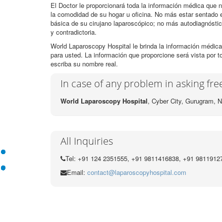
El Doctor le proporcionará toda la información médica que n
la comodidad de su hogar u oficina. No más estar sentado e
básica de su cirujano laparoscópico; no más autodiagnósti
y contradictoria.
World Laparoscopy Hospital le brinda la información médica
para usted. La información que proporcione será vista por t
escriba su nombre real.
In case of any problem in asking fr
World Laparoscopy Hospital
, Cyber City,
Gurugram, N
All Inquiries
Tel: +91 124 2351555, +91 9811416838, +91 9811912
Email:
contact@laparoscopyhospital.com