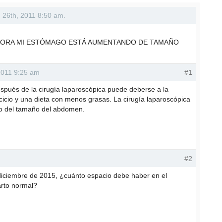
an 26th, 2011 8:50 am.
AHORA MI ESTÓMAGO ESTÁ AUMENTANDO DE TAMAÑO
2011 9:25 am
#1
pués de la cirugía laparoscópica puede deberse a la
rcicio y una dieta con menos grasas. La cirugía laparoscópica
to del tamaño del abdomen.
#2
 diciembre de 2015, ¿cuánto espacio debe haber en el
rto normal?