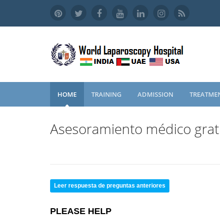
HOME
TRAINING
ADMISSION
TREATME
Asesoramiento médico grat
Leer respuesta de preguntas anteriores
PLEASE HELP