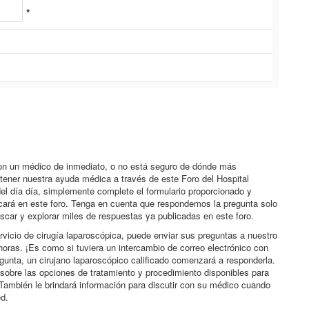
*
con un médico de inmediato, o no está seguro de dónde más
btener nuestra ayuda médica a través de este Foro del Hospital
el día día, simplemente complete el formulario proporcionado y
icará en este foro. Tenga en cuenta que respondemos la pregunta solo
scar y explorar miles de respuestas ya publicadas en este foro.
rvicio de cirugía laparoscópica, puede enviar sus preguntas a nuestro
horas. ¡Es como si tuviera un intercambio de correo electrónico con
egunta, un cirujano laparoscópico calificado comenzará a responderla.
sobre las opciones de tratamiento y procedimiento disponibles para
También le brindará información para discutir con su médico cuando
ed.