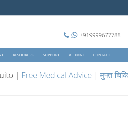
+919999677788
NT
RESOURCES
SUPPORT
ALUMNI
CONTACT
uito |
Free Medical Advice
|
मुफ्त चिक