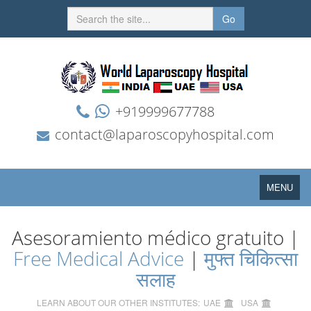
Go
+919999677788
contact@laparoscopyhospital.com
Toggle
MENU
navigation
Asesoramiento médico gratuito |
Free Medical Advice
|
मुफ्त चिकित्सा
सलाह
LEARN ABOUT OUR OTHER INSTITUTES:
UAE
USA