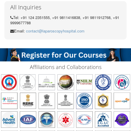
All Inquiries
Tel: +91 124 2351555, +91 9811416838, +91 9811912768, +91
9999677788
Email:
contact@laparoscopyhospital.com
Affiliations and Collaborations