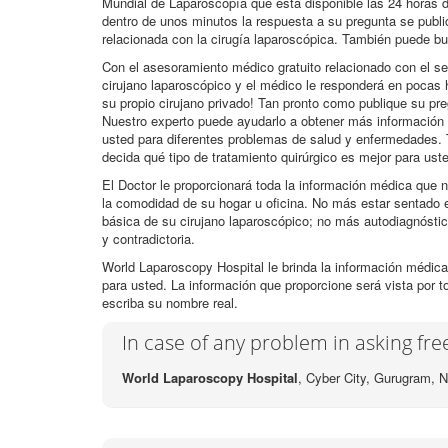
Mundial de Laparoscopía que está disponible las 24 horas d
dentro de unos minutos la respuesta a su pregunta se publ
relacionada con la cirugía laparoscópica. También puede bu
Con el asesoramiento médico gratuito relacionado con el se
cirujano laparoscópico y el médico le responderá en pocas 
su propio cirujano privado! Tan pronto como publique su pr
Nuestro experto puede ayudarlo a obtener más información 
usted para diferentes problemas de salud y enfermedades. 
decida qué tipo de tratamiento quirúrgico es mejor para ust
El Doctor le proporcionará toda la información médica que n
la comodidad de su hogar u oficina. No más estar sentado e
básica de su cirujano laparoscópico; no más autodiagnósti
y contradictoria.
World Laparoscopy Hospital le brinda la información médica
para usted. La información que proporcione será vista por t
escriba su nombre real.
In case of any problem in asking fr
World Laparoscopy Hospital
, Cyber City,
Gurugram, N