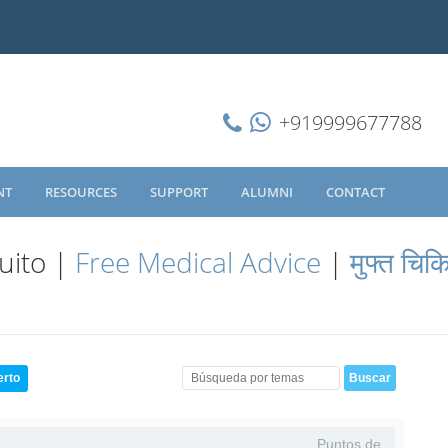
+919999677788
NT
RESOURCES
SUPPORT
ALUMNI
CONTACT
uito |
Free Medical Advice
|
मुफ्त चिक
erto
Puntos de