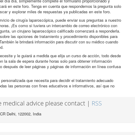
el día día, simplemente complete el formulario proporcionado y
icará en este foro. Tenga en cuenta que respondemos la pregunta solo
scar y explorar miles de respuestas ya publicadas en este foro.
rvicio de cirugía laparoscópica, puede enviar sus preguntas a nuestro
horas. ¡Es como si tuviera un intercambio de correo electrónico con
egunta, un cirujano laparoscópico calificado comenzará a responderla.
sobre las opciones de tratamiento y procedimiento disponibles para
También le brindará información para discutir con su médico cuando
ed.
ecesite y le guiará a medida que elija un curso de acción, todo desde
n la sala de espera durante horas solo para obtener información
co después de leer páginas y páginas de información en línea confusa
 personalizada que necesita para decidir el tratamiento adecuado
odas las personas con fines educativos e informativos, así que no
ee medical advice please contact |
RSS
CR Delhi, 122002,
India