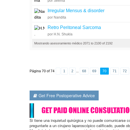
por Seema
Irregular Mensus & disorder
por Nandita
Retro Peritoneal Sarcoma
por H.N. Shukla
Mostrando asesoramiento médico 2071 to 2100 of 2192
Página 70 of 74
1
2
...
68
69
70
71
72
Get Free Postoperative Advice
Si tiene una inquietud quirúrgica y no puede comunicarse 
preguntarle a un cirujano laparoscópico calificado, puede o