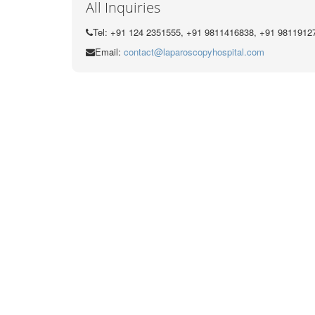
All Inquiries
Tel: +91 124 2351555, +91 9811416838, +91 9811912
Email:
contact@laparoscopyhospital.com