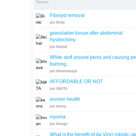
Temas
Fibroyd removal
por Rinki
granulation tissue after abdominal
hystrectomy
por Akshat
White stuff around penis and causing pe
burning..
por bheemaraya
AFFORDABLE OR NOT
por NIKITA
women health
por kenny
myoma
por foreign
What is the benefit of da Vinci robotic ra