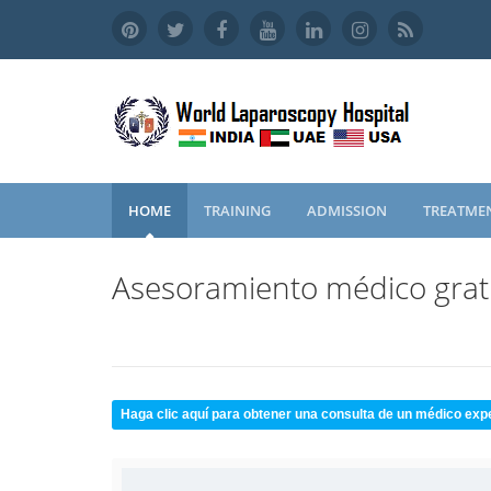
HOME
TRAINING
ADMISSION
TREATME
Asesoramiento médico grat
Haga clic aquí para obtener una consulta de un médico exp