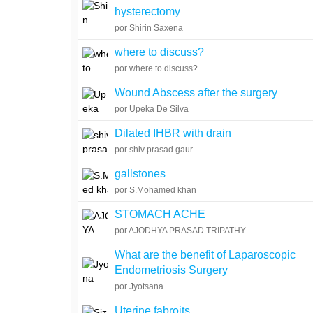
hysterectomy
por Shirin Saxena
where to discuss?
por where to discuss?
Wound Abscess after the surgery
por Upeka De Silva
Dilated IHBR with drain
por shiv prasad gaur
gallstones
por S.Mohamed khan
STOMACH ACHE
por AJODHYA PRASAD TRIPATHY
What are the benefit of Laparoscopic
Endometriosis Surgery
por Jyotsana
Uterine fabroits