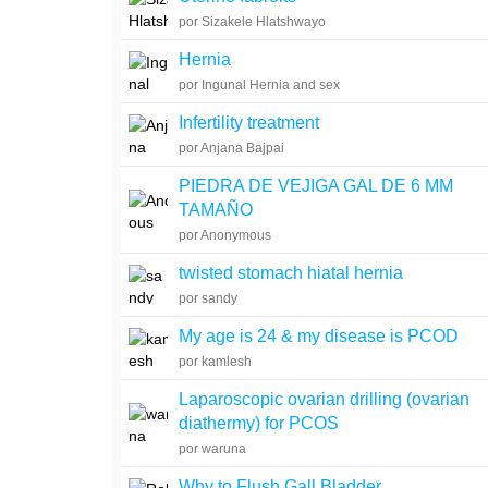
por Sizakele Hlatshwayo
Hernia
por Ingunal Hernia and sex
Infertility treatment
por Anjana Bajpai
PIEDRA DE VEJIGA GAL DE 6 MM
TAMAÑO
por Anonymous
twisted stomach hiatal hernia
por sandy
My age is 24 & my disease is PCOD
por kamlesh
Laparoscopic ovarian drilling (ovarian
diathermy) for PCOS
por waruna
Why to Flush Gall Bladder