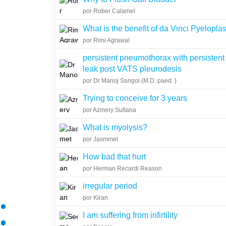
por Rober Calamel
What is the benefit of da Vinci Pyeloplas
por Rimi Agrawal
persistent pneumothorax with persistent 
leak post VATS pleurodesis
por Dr Manoj Sangoi (M.D. paed. )
Trying to conceive for 3 years
por Azmery Sultana
What is myolysis?
por Jasmmet
How bad that hurt
por Herman Recardi Reason
irregular period
por Kiran
I am suffering from infirtility