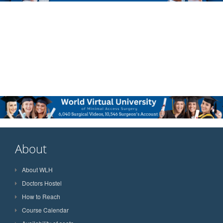
About
About WLH
Doctors Hostel
How to Reach
Course Calendar