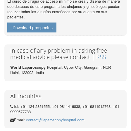
El curso de cirugía de acceso mínimo se crea y diseña de manera
que después de este programa los cirujanos y ginecólogos puedan
realizar todas las cirugías enseñadas por su cuenta en sus
pacientes.
Download prospectus
In case of any problem in asking free
medical advice please contact |
RSS
World Laparoscopy Hospital
, Cyber City,
Gurugram, NCR
Delhi, 122002,
India
All Inquiries
Tel: +91 124 2351555, +91 9811416838, +91 9811912768, +91
9999677788
Email:
contact@laparoscopyhospital.com