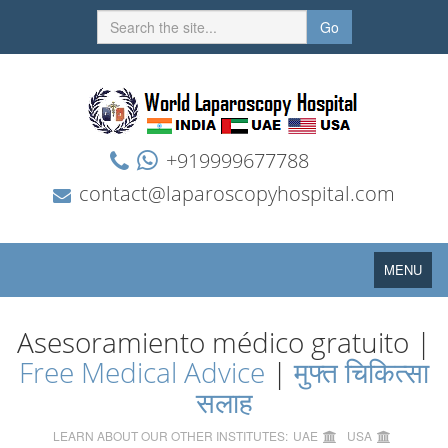
Go
+919999677788
contact@laparoscopyhospital.com
Toggle
MENU
navigation
Asesoramiento médico gratuito |
Free Medical Advice
|
मुफ्त चिकित्सा
सलाह
LEARN ABOUT OUR OTHER INSTITUTES:
UAE
USA