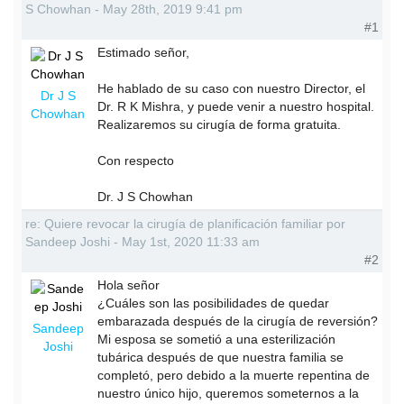
S Chowhan - May 28th, 2019 9:41 pm
#1
Estimado señor,
He hablado de su caso con nuestro Director, el
Dr J S
Dr. R K Mishra, y puede venir a nuestro hospital.
Chowhan
Realizaremos su cirugía de forma gratuita.
Con respecto
Dr. J S Chowhan
re: Quiere revocar la cirugía de planificación familiar por
Sandeep Joshi - May 1st, 2020 11:33 am
#2
Hola señor
¿Cuáles son las posibilidades de quedar
embarazada después de la cirugía de reversión?
Sandeep
Mi esposa se sometió a una esterilización
Joshi
tubárica después de que nuestra familia se
completó, pero debido a la muerte repentina de
nuestro único hijo, queremos someternos a la