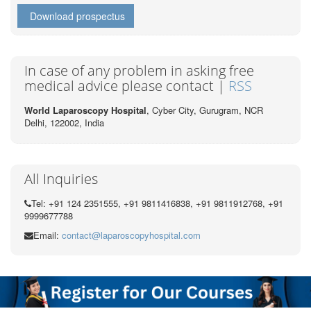
Download prospectus
In case of any problem in asking free
medical advice please contact |
RSS
World Laparoscopy Hospital
, Cyber City,
Gurugram, NCR
Delhi, 122002,
India
All Inquiries
Tel: +91 124 2351555, +91 9811416838, +91 9811912768, +91
9999677788
Email:
contact@laparoscopyhospital.com