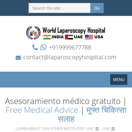
Go
+919999677788
contact@laparoscopyhospital.com
Toggle
MENU
navigation
Asesoramiento médico gratuito |
Free Medical Advice
|
मुफ्त चिकित्सा
सलाह
LEARN ABOUT OUR OTHER INSTITUTES:
UAE
USA