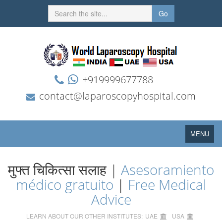
Go
+919999677788
contact@laparoscopyhospital.com
Toggle
MENU
navigation
मुफ्त चिकित्सा सलाह |
Asesoramiento
médico gratuito
|
Free Medical
Advice
LEARN ABOUT OUR OTHER INSTITUTES:
UAE
USA