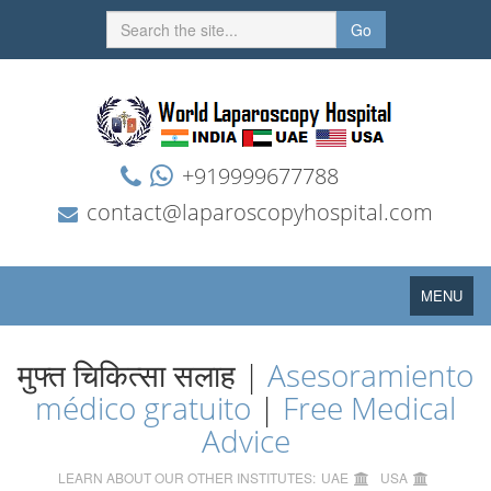
Go
+919999677788
contact@laparoscopyhospital.com
Toggle
MENU
navigation
मुफ्त चिकित्सा सलाह |
Asesoramiento
médico gratuito
|
Free Medical
Advice
LEARN ABOUT OUR OTHER INSTITUTES:
UAE
USA