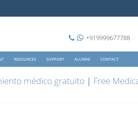
+919999677788
NT
RESOURCES
SUPPORT
ALUMNI
CONTACT
iento médico gratuito
|
Free Medica