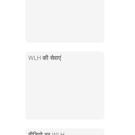
WLH की सेवाएं
वीडियो टूर WLH