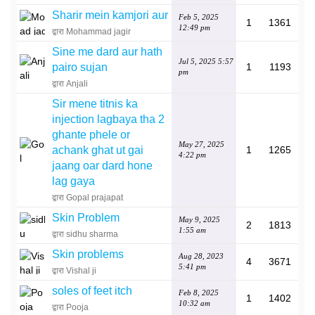
Sharir mein kamjori aur
Feb 5, 2025
1
1361
12:49 pm
द्वारा Mohammad jagir
Sine me dard aur hath
Jul 5, 2025 5:57
pairo sujan
1
1193
pm
द्वारा Anjali
Sir mene titnis ka
injection lagbaya tha 2
ghante phele or
May 27, 2025
achank ghat ut gai
1
1265
4:22 pm
jaang oar dard hone
lag gaya
द्वारा Gopal prajapat
Skin Problem
May 9, 2025
2
1813
1:55 am
द्वारा sidhu sharma
Skin problems
Aug 28, 2023
4
3671
5:41 pm
द्वारा Vishal ji
soles of feet itch
Feb 8, 2025
1
1402
10:32 am
द्वारा Pooja