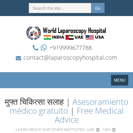
Go
+919999677788
contact@laparoscopyhospital.com
Toggle
MENU
navigation
मुफ्त चिकित्सा सलाह |
Asesoramiento
médico gratuito
|
Free Medical
Advice
LEARN ABOUT OUR OTHER INSTITUTES:
UAE
USA