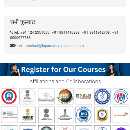
सभी पूछताछ
Tel: +91 124 2351555, +91 9811416838, +91 9811912768, +91
9999677788
Email:
contact@laparoscopyhospital.com
Affiliations and Collaborations