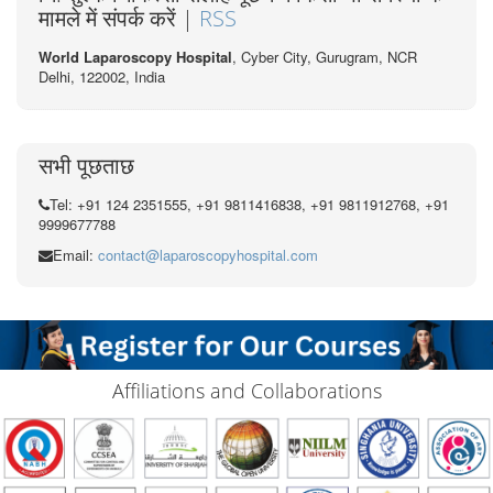
मामले में संपर्क करें |
RSS
World Laparoscopy Hospital
, Cyber City,
Gurugram, NCR
Delhi, 122002,
India
सभी पूछताछ
Tel: +91 124 2351555, +91 9811416838, +91 9811912768, +91
9999677788
Email:
contact@laparoscopyhospital.com
Affiliations and Collaborations