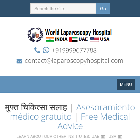
Go
+919999677788
contact@laparoscopyhospital.com
Toggle
MENU
navigation
मुफ्त चिकित्सा सलाह |
Asesoramiento
médico gratuito
|
Free Medical
Advice
LEARN ABOUT OUR OTHER INSTITUTES:
UAE
USA