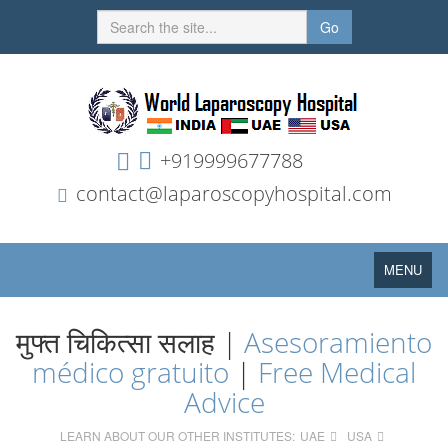
Go
+919999677788
contact@laparoscopyhospital.com
Toggle
MENU
navigation
मुफ्त चिकित्सा सलाह |
Asesoramiento
médico gratuito
|
Free Medical
Advice
LEARN ABOUT OUR OTHER INSTITUTES:
UAE
USA