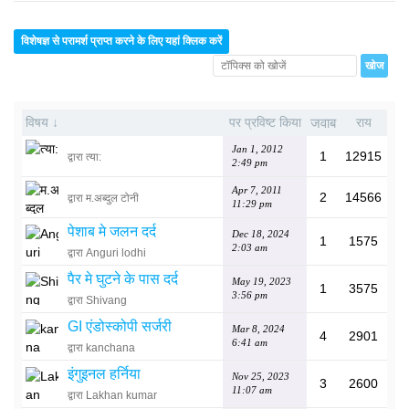
विशेषज्ञ से परामर्श प्राप्त करने के लिए यहां क्लिक करें
विषय ↓
पर प्रविष्ट किया
जवाब
राय
Jan 1, 2012
1
12915
द्वारा त्या:
2:49 pm
Apr 7, 2011
2
14566
द्वारा म.अब्दुल टोनी
11:29 pm
पेशाब मे जलन दर्द
Dec 18, 2024
1
1575
2:03 am
द्वारा Anguri lodhi
पैर मे घुटने के पास दर्द
May 19, 2023
1
3575
3:56 pm
द्वारा Shivang
GI एंडोस्कोपी सर्जरी
Mar 8, 2024
4
2901
6:41 am
द्वारा kanchana
इंगुइनल हर्निया
Nov 25, 2023
3
2600
11:07 am
द्वारा Lakhan kumar