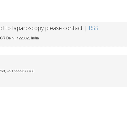
ed to laparoscopy please contact |
RSS
CR Delhi, 122002,
India
768, +91 9999677788