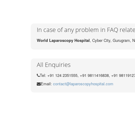
In case of any problem in FAQ relat
World Laparoscopy Hospital
, Cyber City,
Gurugram, N
All Enquiries
Tel: +91 124 2351555, +91 9811416838, +91 9811912
Email:
contact@laparoscopyhospital.com