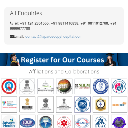
All Enquiries
Tel: +91 124 2351555, +91 9811416838, +91 9811912768, +91
9999677788
Email:
contact@laparoscopyhospital.com
Affiliations and Collaborations