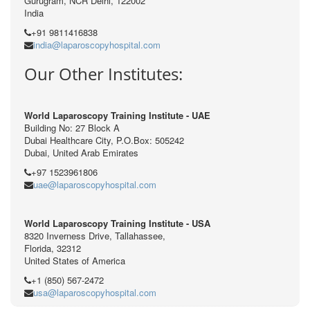
Gurugram, NCR Delhi, 122002
India
+91 9811416838
india@laparoscopyhospital.com
Our Other Institutes:
World Laparoscopy Training Institute - UAE
Building No: 27 Block A
Dubai Healthcare City, P.O.Box: 505242
Dubai, United Arab Emirates
+97 1523961806
uae@laparoscopyhospital.com
World Laparoscopy Training Institute - USA
8320 Inverness Drive, Tallahassee,
Florida, 32312
United States of America
+1 (850) 567-2472
usa@laparoscopyhospital.com