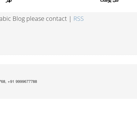
نئی پوسٹ
گھر
rabic Blog please contact |
RSS
768, +91 9999677788