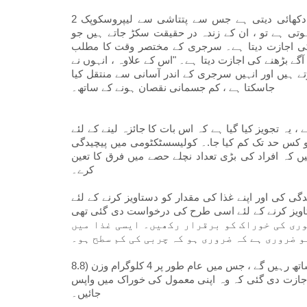
2 ہفتوں تک پابندی والی غذا موٹاپا مریضوں کے جینا کو سکڑتی دکھائی دیتی ہے جس سے پتتاشی سے لیپروسکوپک
تی ہے تو ، ان کے زندہ در حقیقت سکڑ جاتے ہیں جو
کی اجازت دیتا ہے۔ سرجری کے مختصر وقت کا مطلب
آگے بڑھنے کی اجازت دیتا ہے۔ "اس کے علاوہ ، انہوں نے
ے ہیں اور انہیں سرجری کے اندر آسانی سے منتقل کیا
جاسکتا ہے ، کم جسمانی نقصان ہونے کے ساتھ۔
 یہ تجویز کیا گیا ہے کہ اس بات کا جائزہ لینے کے لئے
 کس حد تک کم کیا جا.۔ کولیسسٹکٹومی میں پیچیدگی
 کہ افراد کی بڑی تعداد نچلے حصے میں فرق کا تعین
کرے۔
 نے کنٹرول کی نمائندگی کی اور اپنے غذا کی مقدار کو دستاویز کرنے کے لئے
کی مقدار کو دستاویز کرنے کے لئے اسی طرح کی درخواست دی گئی تھی
 مشورہ دیا گیا تھا کہ ہر دن 500 کیلوری سے 800 کیلوری کی خوراک کو برقرار رکھیں۔ ایسی غذا میں
و ضروری ہے کہ ضروری ہو کہ چربی کی کم سطح ہو۔
پابندی والی غذا کے مریضوں کو لگتا ہے کہ وہ 14 دن تک اس کے ساتھ رہیں گے ، جس میں عام طور پر 4 کلوگرام وزن (8.8
و اجازت دی گئی کہ وہ اپنی معمول کی خوراک میں واپس
جائیں۔