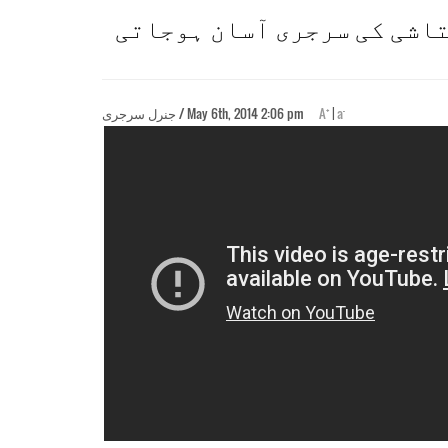
تاشی کی سرجری آسان ہوجاتی
+
-
a
|
A
جنرل سرجری / May 6th, 2014 2:06 pm