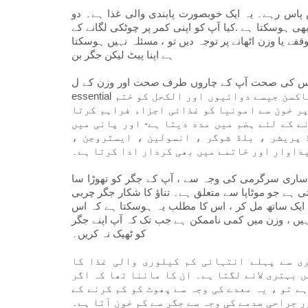
پاس رہے۔ یہ ایک خوبصورت پابندی والی غذا ہے۔ دو
 ہوسکتا ہے .کیا آپ کو اپنی کمر پر چوٹکی لگانے کے
قفے یا وزن اٹھانے پر توجہ دیں تو ، مسئلہ نہیں ہوسکتا
ہے اپنا پیٹ لیکن جگر بن
جود اس کی صحت آپ کے چاروں طرف صحت اور وزن کے ل
essential ضروری ہے۔ آپ کا جگر حتمی ملٹی ٹاسکر ہوسکتا ہے: یہ ٹاکسن جیسے دوائیوں اور الکحل کو ختم
پر خون سے امونیا کو غذائی اجزاء فراہم کرتا
ے کے لئے ہضم میں مدد دیتا ہے- اور پانی میں
 پریشر ، بلڈ شوگر ، انسولین ، ایسٹروجن ،
یداوار اور خاتمے میں بھی کردار ادا کرتا ہے۔
سرگرمی کی وجہ سے ، آپ کے جگر کو تھوڑا سا TLC کی ضرورت ہوسکتی ہے۔ جب یہ کام ہوجاتا ہے تو ،
 جو موٹاپا سے متعلق ہے۔ تناؤ کا شکار جگر چربی
 ایک ساتھ مل کر ، اس کا مطلب یہ ہوسکتا ہے کہ اس
ہیں ، وزن میں کمی ناممکن ہے جب تک کہ آپ اپنے جگر
کو ٹھیک نہ کریں۔
ی سے پہلے انتہائی کم کیلوری والی غذا کا
 بہتری لانے لگتا ہے۔ ان کا ماننا تھا کہ اگر
 تو ، یہ معدے کی وجہ سے پھوٹ کو کم کرنے کے
 جراحی صدمے کی وجہ سے جگر سے کم خون آتا ہے۔