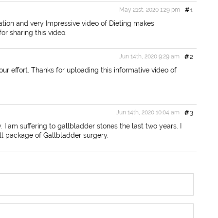
o
e
May 21st, 2020 1:29 pm
#
1
o
r
k
ation and very Impressive video of Dieting makes
r sharing this video.
Jun 14th, 2020 9:29 am
#
2
our effort. Thanks for uploading this informative video of
Jun 14th, 2020 10:04 am
#
3
 I am suffering to gallbladder stones the last two years. I
ll package of Gallbladder surgery.