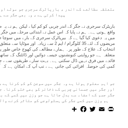
متعلقہ مطالعے کے اندر ، باریاٹرک سرجری جو موٹے اور
پیدا کرتی ہے ، وہ بھی جگر سے 
باریٹرک سرجری نے جگر کے اندر چربی کو کم کیا ، لیکن ہم نے 
واقع ہوتی ہے۔ ہم نے پایا کہ اس عمل نے ابتدائی مرحلے میں جگر ک
میں یہ دعوی کیا گیا ہے کہ بیریاٹرک سرجری کے بارے میں سوچا جا
کمی کی حوصلہ افزائی کی جاتی ہے ، تب آپ کے امکان ہے کہ 
جو اہم معلوم ہوتا ہے وہ جگر میں سوجن کو کم کرنا ہے ،
اور جگر میں جسمانی چربی کے ذخائر کو بھی ختم کرنا۔ ج
جگر جسم کے اعضاء سے بدل جاتا ہے جو وزن میں کمی کے بع
ہم وزن میں کمی جگر کی ہسٹولوجی کو متاثر کرنے وال
S
F
T
E
P
h
a
w
m
r
a
c
i
a
i
r
e
t
i
n
e
b
t
l
t