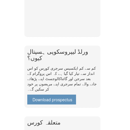
ورلڈ لیپروسکوپی ہسپتال
کیوں؟
کم سے کم ایکسیس سرجری کورس کو اس
انداز سے تیار کیا گیا ہے کہ اس پروگرام کے
بعد سرجن اور گائناکالوجسٹ اپنے پڑھائے
جانے والے تمام سرجری اپنے مریضوں پر خود
کر سکیں گے۔
Download prospectus
متعلقہ کورس