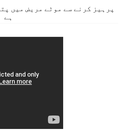
پرہیز کرنے سے موٹے مریض میں پت
ہے