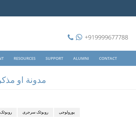
+919999677788
NT
RESOURCES
SUPPORT
ALUMNI
CONTACT
مدونة او مذكر
یورولوجی
روبوٹک سرجری
روبوٹک