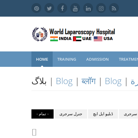
HOME
TRAINING
ADMISSION
TREATME
ة
|
Blog
|
ब्लॉग
|
Blog
بلاگ |
 سرجری
ڈبلیو ایل ایچ
جنرل سرجری
- تمام -