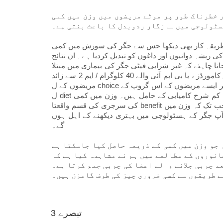
 خطرناک طور پر موٹے مریضوں میں وزن میں کمی
ہسٹولوجی میں سازگار ردوبدل کا باعث بنتی ہے۔
یہ طریقہ کار بھی دیکھا جس سے جگر کی سوزش میں کمی
ی ریشہ دوانیوں اور داغوں کو تبدیل کردیا ہے۔ ان نتائج
نا چاہئے کہ غیر شرابی فیٹی جگر کی بیماری میں مبتلا
مریضوں کے لئے 35 کلوگرام / ایم 2 سے زیادہ اور موٹاپا سے متعلق کامورڈز ، یا بی ایم آئی والے 40 کلوگرام / ایم 2 سے زائد
مریضوں کے ل choice انتخاب کے علاج کے طور پر۔ ہمارے مطالعے کی کھوج خاص طور پر ایسے مریضوں کے اس گروپ کے
ل diet متعلقہ ہے جو روایتی کنونشنوں جیسے دوائیں اور ڈائٹنگ کے ساتھ کم شرح کامیابی کے حامل ہیں۔ وزن میں کمی
کی سرجری کی قسم واقعتا benefit فائدے میں فرق نہیں ڈال سکتی ہے۔ بہت سارے طریقوں سے ، جب تک کہ وزن میں
آپ جگر کے ہسٹولوجی میں بہتری دیکھنے کے اہل ہوں
گے۔
 جو وزن میں کمی کے ذریعہ حاصل کیا جاسکتا ہے
انوروں کے مطالعے میں ہم نے مشاہدہ کیا ہے کہ
د چربی جلانے والے اعضا کی چربی جمع کرتا ہے۔
ے طریقوں سے کسی ضروری چیز کی طرف گامزن ہیں۔
3 تبصرے