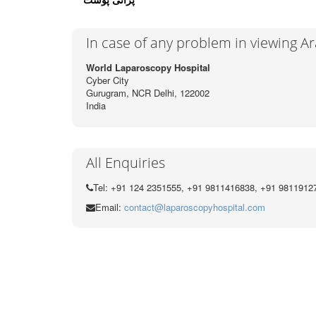
پرانی پوسٹ
In case of any problem in viewing A
World Laparoscopy Hospital
Cyber City
Gurugram, NCR Delhi, 122002
India
All Enquiries
Tel: +91 124 2351555, +91 9811416838, +91 9811912
Email:
contact@laparoscopyhospital.com