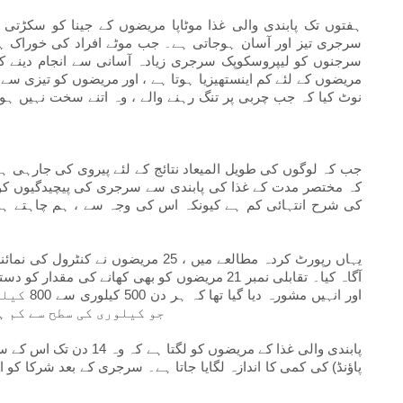
سرجری تیز اور آسان ہوجاتی ہے۔ جب موٹے افراد کی خوراک ہو
سرجنوں کو لیپروسکوپک سرجری زیادہ آسانی سے انجام دینے 
مریضوں کے لئے کم اینستھیزیا ہوتا ہے ، اور مریضوں کو تیزی سے 
نوٹ کیا کہ جب چربی پر تنگ رہنے والے ، وہ اتنے سخت نہیں ہوت
جب کہ لوگوں کی طویل المیعاد نتائج کے لئے پیروی کی جارہی ہے ،
کہ مختصر مدت کے غذا کی پابندی سے سرجری کی پیچیدگیوں کو
کی شرح انتہائی کم ہے کیونکہ اس کی وجہ سے ، ہم چاہتے ہیں
یہاں رپورٹ کردہ مطالعے میں ، 25 مریضوں
آگاہ کیا۔ تقابلی نمبر 21 مریضوں کو بھی کھانے 
اور انہیں
جو کیلوری کی سطح سے کم ہ
پاؤنڈ) کی کمی کا اندازہ لگایا جاتا ہے۔ سرجری کے بعد شرکا ک