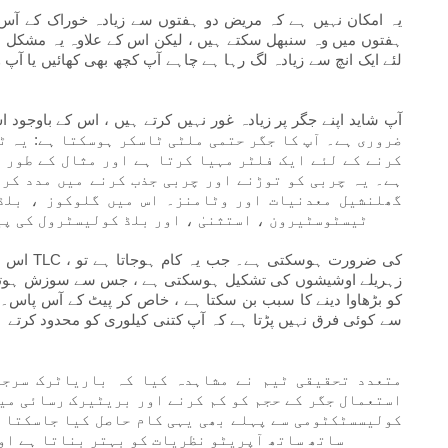
یہ امکان نہیں ہے کہ مریض دو ہفتوں سے زیادہ خوراک کے آس 
ہفتوں میں وہ سنبھل سکتے ہیں ، لیکن اس کے علاوہ یہ مشکل بھی
لئے ایک انچ سے زیادہ لگ رہا ہے چاہے آپ کچھ بھی کھائیں یا آپ و
آپ شاید اپنے جگر پر زیادہ غور نہیں کرتے ہیں ، اس کے باو
کرنے کے لئے ایک فلٹر مہیا کرتا ہے اور مثال کے طور 
ہے۔ یہ چربی کو توڑنے اور چربی جذب کرنے میں مدد کرن
گھلنشیل معدنیات اور وٹامنز۔ اس میں گلوکوز ، بلڈ
ٹیسٹوسٹیرون ، استثنیٰ ، اور بلڈ کولیسٹرول کی پ
اس ساری 
زہریلے اوشیشوں کی تشکیل ہوسکتی ہے ، جس سے سوزش ہوتی ہے
کو بڑھاوا دینے کا سبب بن سکتا ہے ، خاص کر پیٹ کے آس پاس۔
سے کوئی فرق نہیں پڑتا ہے کہ آپ کتنی کیلوری کو محدود کرتے 
متعدد تحقیقی ٹیم نے مشاہدہ کیا کہ باریاٹرک سرجر
استعمال جگر کے حجم کو کم کرنے اور بریٹیرک رسائی میں
کولیسسٹکٹومی سے پہلے بھی یہی کام حاصل کیا جاسکتا ہے
ساتھ ساتھ آپریٹو نظریات کو بہتر بناتا ہے اور