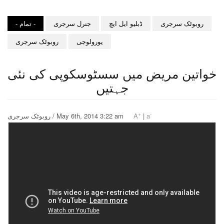
روبوٹک سرجری
ڈبلیو ایل ایچ
جنرل سرجری
- تمام -
یورولوجی
روبوٹک سرجری
خواتین مریض میں سسٹوسکوپی کی نئی
جہتیں
+
-
a
|
A
روبوٹک سرجری / May 6th, 2014 3:22 am