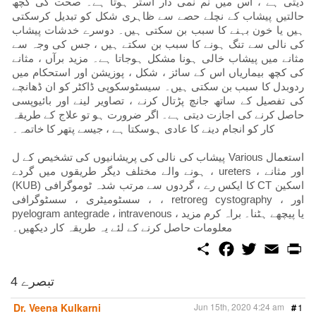
دیتی ہے ، اس میں نم نمی دار استر ہوتا ہے۔ صحت کی کچھ
حالتیں پیشاب کے نچلے حصے سے ظاہری شکل کو تبدیل کرسکتی
ہیں یا خون بہنے کا سبب بن سکتی ہیں۔ دوسرے خدشات پیشاب
کی نالی سے تنگ ہونے کا سبب بن سکتے ہیں ، جس کی وجہ سے
مثانے میں پیشاب خالی ہونا مشکل ہوجاتا ہے۔ مزید برآں ، مثانے
کی کچھ بیماریاں اس کے سائز ، شکل ، پوزیشن اور استحکام میں
ردوبدل کا سبب بن سکتی ہیں۔ سیسٹوسکوپی ڈاکٹر کو ان ڈھانچے
کی تفصیل کے ساتھ جانچ پڑتال کرنے ، تصاویر لینے اور بائیوپسی
حاصل کرنے کی اجازت دیتی ہے۔ اگر ضرورت ہو تو علاج کے طریقہ
کار کو انجام دینے کا عادی ہوسکتا ہے ، جیسے پتھر کا خاتمہ۔
پیشاب کی نالی کی پریشانیوں کی تشخیص کے ل Various استعمال
ہونے والے مختلف دیگر طریقوں میں گردے ، ureters ، اور مثانے
(KUB) کا ایکس رے ، گردوں سے مرتب شدہ ٹوموگرافی CT اسکین
، سسٹومیٹری ، سسٹوگرافی ، retroreg cystography ، اور
pyelogram antegrade ، intravenous ، یا پیچھے ہٹنا۔ براہ کرم مزید
معلومات حاصل کرنے کے لئے یہ طریقہ کار دیکھیں۔
S
F
T
E
P
h
a
w
m
r
a
c
i
a
i
r
e
t
i
n
4 تبصرے
e
b
t
l
t
o
e
Dr. Veena Kulkarni
Jun 15th, 2020 4:24 am
#
1
o
r