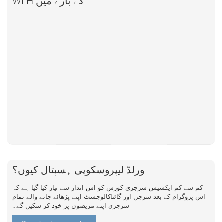
WLH کے بارے میں
ورلڈ لیپروسکوپی ہسپتال کیوں؟
کم سے کم ایکسیس سرجری کورس کو اس انداز سے تیار کیا گیا ہے کہ
اس پروگرام کے بعد سرجن اور گائناکالوجسٹ اپنے پڑھائے جانے والے تمام
سرجری اپنے مریضوں پر خود کر سکیں گے۔