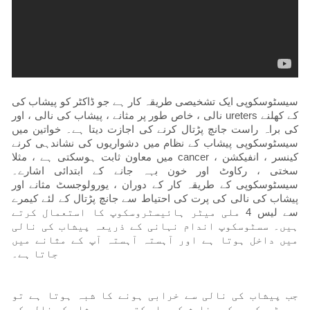
سیسٹوسکوپی ایک تشخیصی طریقہ کار ہے جو ڈاکٹر کو پیشاب کی
نالی ، خاص طور پر مثانے ، پیشاب کی نالی ، اور ureters کے کھلنے
کی براہ راست جانچ پڑتال کرنے کی اجازت دیتا ہے۔ خواتین میں
سیسٹوسکوپی پیشاب کے نظام میں دشواریوں کی نشاندہی کرنے
میں معاون ثابت ہوسکتی ہے ، مثلا cancer کینسر ، انفیکشن ،
سختی ، رکاوٹ اور خون بہہ جانے کے ابتدائی اشارے۔
سیسٹوسکوپی کے طریقہ کار کے دوران ، یورولوجسٹ مثانے اور
پیشاب کی نالی کی پرت کی احتیاط سے جانچ پڑتال کے لئے کیمرے
سے لیس 4 ملی میٹر ہائیسٹروسکوپ کا استعمال کرتے
ہیں۔ سسٹوسکوپ اندام نہانی کے ذریعہ پیشاب کی نالی
میں داخل ہوتا ہے اور آہستہ آہستہ آپ کے مثانے میں
جاتا ہے۔
جب پیشاب کی نالی سے خرابی ہونے کا شبہ ہوتا ہے تو
سیسٹوسکوپی کی سفارش کی جا سکتی ہے۔ پیشاب کی نالی کی