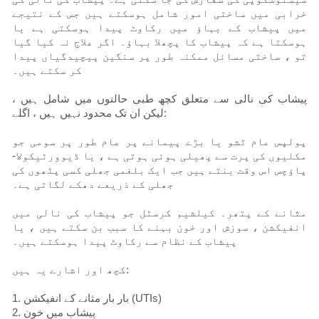
خرابی میں ساختی امور شامل ہوسکتے ہیں جس کے نتیجے
میں پیشاب کے بہاؤ میں رکاوٹ پیدا ہوسکتی ہے یا
ہوسکتا ہے کہ پیشاب کا پچھلا بہاؤ۔ اگر علاج نہ کیا گیا
تو ، ساختی مسائل ممکنہ طور پر سنگین پیچیدگیاں پیدا
کر سکتے ہیں۔
پیشاب کی نالی سے متعلق کچھ طبی حالتوں میں شامل ہیں ،
لیکن ان تک محدود نہیں ہیں ، اگلے:
پولپس عام ٹشو یا بڑے پیمانے پر عام طور پر سومی جو
مکلیوں کی پرت سے پھیلی ہوئی ہوتی ہے ، یا ڈیوورٹیکولا-
پاؤچس اس وقت بنتے ہیں جب ایک بلغمی جھلی کسی پٹھوں کی
جھلی کے ذریعے دھکے لگاتی ہے۔
مثانے کے پتھر۔ کیلشیم کرسٹل جو پیشاب کی نالی میں
انفیکشن ، سوزش اور خون بہنے کا سبب بن سکتے ہیں ، یا
پیشاب کے نظام سے رکاوٹ پیدا ہوسکتے ہیں۔
کچھ اور اشارے یہ ہیں:
1. بار بار مثانے کے انفیکشن (UTIs)
2. پیشاب میں خون