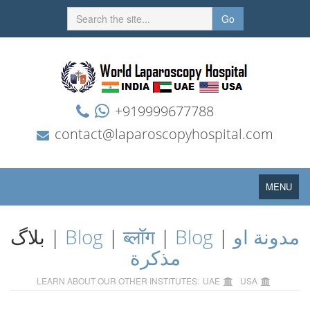
Go
+919999677788
contact@laparoscopyhospital.com
Toggle
MENU
navigation
مدونة او
|
Blog
|
ब्लॉग
|
Blog
بلاگ |
مذكرة
LEARN ABOUT OUR OTHER INSTITUTES:
UAE
USA