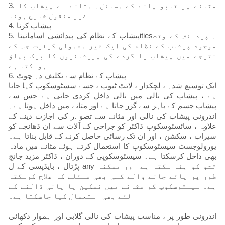
3. مثانے پر قابو پانے کے مسائل۔ مثانے سے پیشاب کا
غیر منقول خارج ہونا
4. پیشاب کرنا
5. پیشاب کے نظام کی پیدائشی اسامانیتاities۔ پیدائش کے وقت
موجود پیشاب کے نظام کی ایک غیر معمولی کیفیت جس کے
نتیجے میں پیشاب یا گردے کی پریشانیوں کا بیک بہاؤ
ہوسکتا ہے
6. پیشاب کے نظام سے تکلیف دہ چوٹ
ایک توسیع شدہ ، لچکدار ، لائٹ ٹیوب ، جسے سسٹوسکوپ کہا جاتا
ہے ، پیشاب کی نالی میں نالی داخل کردی جاتی ہے جس سے
پیشاب جسم کے باہر سے گزر جاتا ہے اور مثانے میں داخل ہوتا ہے۔
اندرونی پیشاب کی نالی اور مثانے سے تصو .ر کی اجازت دینے کے
علاوہ ، سائسٹوسکوپ ڈاکٹر کو جراحی کے آلات سے ان ڈھانچے کو
سیراب ، سکشن ، اور ان تک رسائی حاصل کرنے کے قابل بناتا ہے۔
یورولوجسٹ سیسٹوسکوپ کا استعمال کرتے ہوئے مثانے میں مادہ
بھی داخل کرسکتا ہے۔ سیسٹوسکوپی کے دوران ، ڈاکٹر مزید جانچ
پڑتال ، بایڈپسی کے ل any ٹشو کو ہٹا سکتا ہے اور ممکنہ
طور پر پائے جانے والے کسی بھی مسئلے کا علاج کرسکتا
ہے۔ سیسٹوسکوپ کو مثانے میں نمکین یا پانی ڈالنے کے
لئے بھی استعمال کیا جاسکتا ہے۔
اندرونی طور پر ، مناسب پیشاب کی نالی گلابی اور ہموار دکھائی