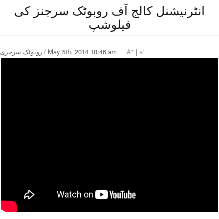
انٹرنیشنل کالج آف روبوٹک سرجنز کی
فیلوشپ
+
-
a
|
A
روبوٹک سرجری / May 5th, 2014 10:46 am