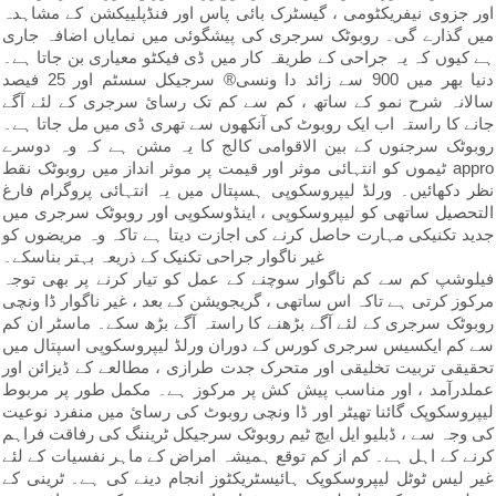
اور جزوی نیفریکٹومی ، گیسٹرک بائی پاس اور فنڈپلییکشن کے مشاہدہ
میں گذارے گی۔ روبوٹک سرجری کی پیشگوئی میں نمایاں اضافہ جاری
ہے کیوں کہ یہ جراحی کے طریقہ کار میں ڈی فیکٹو معیاری بن جاتا ہے۔
دنیا بھر میں 900 سے زائد دا ونسی® سرجیکل سسٹم اور 25 فیصد
سالانہ شرح نمو کے ساتھ ، کم سے کم تک رسائ سرجری کے لئے آگے
جانے کا راستہ اب ایک روبوٹ کی آنکھوں سے تھری ڈی میں مل جاتا ہے۔
روبوٹک سرجنوں کے بین الاقوامی کالج کا یہ مشن ہے کہ وہ دوسرے
ٹیموں کو انتہائی موثر اور قیمت پر موثر انداز میں روبوٹک نقط appro
نظر دکھائیں۔ ورلڈ لیپروسکوپی ہسپتال میں یہ انتہائی پروگرام فارغ
التحصیل ساتھی کو لیپروسکوپی ، اینڈوسکوپی اور روبوٹک سرجری میں
جدید تکنیکی مہارت حاصل کرنے کی اجازت دیتا ہے تاکہ وہ مریضوں کو
غیر ناگوار جراحی تکنیک کے ذریعہ بہتر بناسکے۔
فیلوشپ کم سے کم ناگوار سوچنے کے عمل کو تیار کرنے پر بھی توجہ
مرکوز کرتی ہے تاکہ اس ساتھی ، گریجویشن کے بعد ، غیر ناگوار ڈا ونچی
روبوٹک سرجری کے لئے آگے بڑھنے کا راستہ آگے بڑھ سکے۔ ماسٹر ان کم
سے کم ایکسیس سرجری کورس کے دوران ورلڈ لیپروسکوپی اسپتال میں
تحقیقی تربیت تخلیقی اور متحرک جدت طرازی ، مطالعے کے ڈیزائن اور
عملدرآمد ، اور مناسب پیش کش پر مرکوز ہے۔ مکمل طور پر مربوط
لیپروسکوپک گائنا تھیٹر اور ڈا ونچی روبوٹ کی رسائ میں منفرد نوعیت
کی وجہ سے ، ڈبلیو ایل ایچ ٹیم روبوٹک سرجیکل ٹریننگ کی رفاقت فراہم
کرنے کے اہل ہے۔ کم از کم توقع ہمیشہ امراض کے ماہر نفسیات کے لئے
غیر لیس ٹوٹل لیپروسکوپک ہائیسٹریکٹوز انجام دینے کی ہے۔ ٹرینی کے