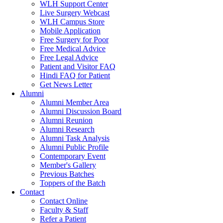
WLH Support Center
Live Surgery Webcast
WLH Campus Store
Mobile Application
Free Surgery for Poor
Free Medical Advice
Free Legal Advice
Patient and Visitor FAQ
Hindi FAQ for Patient
Get News Letter
Alumni
Alumni Member Area
Alumni Discussion Board
Alumni Reunion
Alumni Research
Alumni Task Analysis
Alumni Public Profile
Contemporary Event
Member's Gallery
Previous Batches
Toppers of the Batch
Contact
Contact Online
Faculty & Staff
Refer a Patient