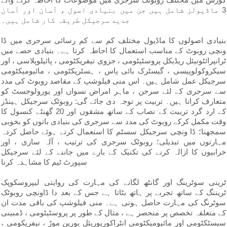
3 ماڈیولز شامل ہیں جن میں بنیادی اصول ، آسان اور آسان
جدید سرجیکل طریقہ کار شامل ہیں۔
بنیادی اصولوں کا ماڈیول مختلف کم سے کم رسائی سرجری میں ڈا
ونچی روبوٹ کے مناسب استعمال کا احاطہ کرتا ہے۔ بنیادی حصے میں
ٹرانپرائٹونیئل ریڈیکل پروسٹیٹومی ، جزوی نیفریکٹومی ، پائیلوپلاسی ، اور
سیکروکولوپیسی ، گیسٹرک بائی پاس ، ہسٹریکٹومی ، مائیومیکٹومی
سرجیکل عمل شامل ہیں۔ اس منی فیلوشپ کے مقاصد روبوٹ کی مدد
سے سرجری کے لئے سرجن ، ماہر امراض نسواں اور یورولوجسٹ کو
متعارف کرانا ہیں۔ تربیت پر توجہ دی جائے گی: روبوٹک سرجیکل ہینڈز
کے ارد گرد تربیت کے نصاب کے ساتھ مشقوں اور 20 گھنٹے کنسول کا
وقت مکمل کرکے روبوٹ کی مدد سے سرجری کی بنیادی باتوں کو بخوبی
سمجھنا؛ ڈا ونچی سرجیکل سسٹم کا استعمال کرتے ہوئے حاصل کردہ
مہارتوں میں تبدیلی؛ روبوٹک سرجری کی ترتیب ، آلہ سازی ، اور
خرابیوں کا ازالہ کرنے کی تکنیک کے بارے میں جاننے کے لئے سرجیکل
سپورٹ ٹیم کا مشاہدہ کرنا
ٹرینی سوٹرینگ اور گانٹھ لگانے کی مہارت کی روایتی لیپروسکوپک
ٹریننگ کے ساتھ تجربے پر ہاتھ بٹاتا ہے جس کے بعد دا ڈاونچی روبوٹک
سوٹرنگ کی مہارت حاصل ہوتی ہے۔ منی فیلوشپ کی باقی مدت ان
کے متعلقہ تخصص پر منحصر ہے ، مثال کے طور پر پروسٹیٹومی ، ڈمبینی
سیسٹکٹومی اور مائیومیکٹومی انٹراکورپوریئل یورین موڑ ، نیفریکومی ،