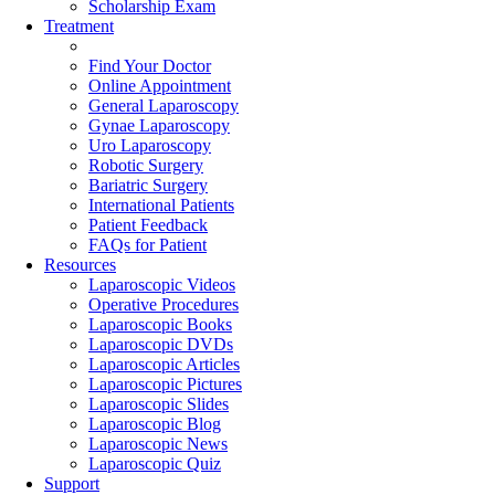
Scholarship Exam
Treatment
Find Your Doctor
Online Appointment
General Laparoscopy
Gynae Laparoscopy
Uro Laparoscopy
Robotic Surgery
Bariatric Surgery
International Patients
Patient Feedback
FAQs for Patient
Resources
Laparoscopic Videos
Operative Procedures
Laparoscopic Books
Laparoscopic DVDs
Laparoscopic Articles
Laparoscopic Pictures
Laparoscopic Slides
Laparoscopic Blog
Laparoscopic News
Laparoscopic Quiz
Support