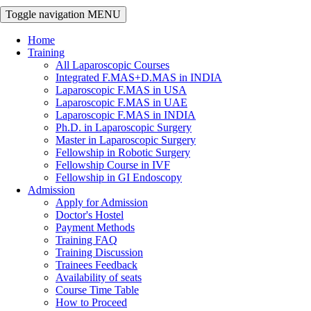
Toggle navigation
MENU
Home
Training
All Laparoscopic Courses
Integrated F.MAS+D.MAS in INDIA
Laparoscopic F.MAS in USA
Laparoscopic F.MAS in UAE
Laparoscopic F.MAS in INDIA
Ph.D. in Laparoscopic Surgery
Master in Laparoscopic Surgery
Fellowship in Robotic Surgery
Fellowship Course in IVF
Fellowship in GI Endoscopy
Admission
Apply for Admission
Doctor's Hostel
Payment Methods
Training FAQ
Training Discussion
Trainees Feedback
Availability of seats
Course Time Table
How to Proceed