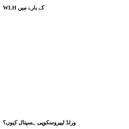
WLH کے بارے میں
ورلڈ لیپروسکوپی ہسپتال کیوں؟