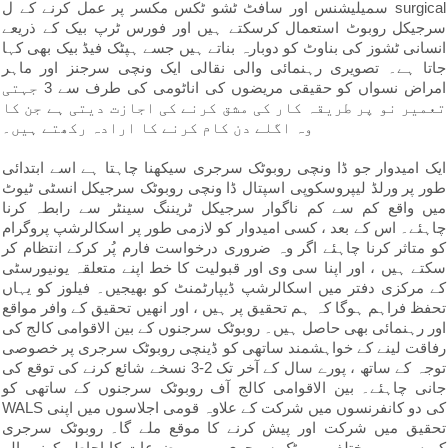
سمیلیشنس اور سافٹ ٹشو ٹکس مکسر پر عمل کرنے کے ل surgical
سرجیکل روبوٹ استعمال کرسکتے ہیں اور فورس ٹرپ بیک کے ذریعے
انسانی ٹشوز کی بناوٹ کو دوبارہ بناتے ہیں جسے ہپٹک فیڈ بیک بھی کہا
جاتا ہے۔ تصویری رہنمائی والی نقالی ایک ونچی سرجنز اور ماہر
امراض نسواں کو حقیقی مریضوں کی اناٹومی کی طرف سے 3 جہتی
تعمیر نو پر طریقہ کار کی مشق کرنے کی اجازت دیتی ہے جن کا
وہ اگلے دن کام کرنے کا ارادہ رکھتے ہیں۔
ایک امیدوار جو ڈا ونچی روبوٹک سرجری سیکھنا چاہتا ہے اسے ابتدائی
طور پر ورلڈ لیپروسکوپی اسپتال ڈا ونچی روبوٹک سرجیکل انسٹی ٹیوٹ
میں واقع کم سے کم ناگوار سرجیکل ٹریننگ سینٹر سے رابطہ کرنا
چاہئے۔ اس کے بعد ، کسی امیدوار کو لازمی طور پر اسکالرشپ پروگرام
کو متاثر کرنا چاہئے اگر وہ ضروری درخواست فارم پُر کرکے انتظام کر
سکتے ہیں ، اور اپنا سی وی اور قبولیت کا خط اپنے متعلقہ یونیورسٹی
کے مرکزی دفتر میں اسکالرشپ ڈیپارٹمنٹ کو بھیجیں۔ فیلوز کو یہاں
تحفظ فراہم ہوگا کہ ہم تحقیق پر ہیں ، اور انھیں تحقیق کے وافر مواقع
اور رہنمائی بھی حاصل ہیں۔ روبوٹک سرجنوں کے بین الاقوامی کالج کی
رفاقت لینے کے خواہشمند ساتھی کو ڈینچی روبوٹک سرجری پر خصوصی
توجہ کے ساتھ ، پورے سال کے آخر تک 2-3 نسخے شائع کرنے کی توقع کی
جانی چاہئے۔ بین الاقوامی کالج آف روبوٹک سرجنوں کے ساتھی کو
WALS کی دو کانفرنسوں میں شرکت کے علاوہ قومی اجلاسوں میں اپنی
تحقیق میں شرکت اور پیش کرنے کا موقع ملے گا۔ روبوٹک سرجری
کورس میں مختلف روبوٹک سرجری میں موضوعات کا احاطہ کرنے والے