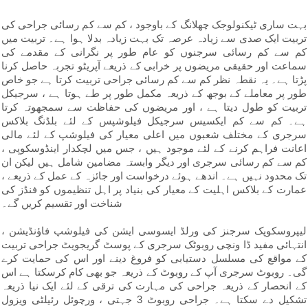
بہت ساری ٹیکنولوجک چھلانگ کے باوجود ، کم سے کم رسائی جراحی کی
تربیت ایک صدی سے زیادہ عرصہ تک بہت زیادہ بدلا ہوا ہے۔ تربیت میں
کم سے کم رسائی سرجنوں کو عام طور پر نگرانی کے مقدمے کی
سماعت اور حقیقی مریضوں پر خرابی کے ذریعے آپریٹو تجربہ حاصل کرنا
پڑتا ہے۔ یہ نقطہ نظر کم سے کم رسائی جراحی تربیت کرتا ہے جو خاص
طور پر معاملے کے بوجھ کے ذریعہ مکمل طور پر طے ہوتا ہے ، سرجیکل
تربیت کو طول دیتا ہے ، اور مریضوں کی حفاظت سے سمجھوتہ کرتا
ہے۔ کم سے کم ایکسیس سرجیکل فیلوشپس کے لئے بلڈنگ بلاکس
سرجری کے مختلف شعبوں میں اعلی معیار کی فیلوشپ کے لئے مالی
اعانت فراہم کرنے کے لئے موجود ہیں ، جس میں لچکدار اینڈوسکوپی ،
کم سے کم رسائی سرجری اور دیگر وابستہ مضامین شامل ہیں لیکن ان
تک محدود نہیں ہے۔ اندھے ہوئے درخواست اور جائزہ کے عمل کے ذریعے ،
عمارت کے بلاکس اہلیت کے معیار کی بنیاد پر اہل تنظیموں کو فنڈز کی
شناخت اور تقسیم کریں گے۔
لیپروسکوپک سرجنز کی ورلڈ ایسوسی ایشن کی فیلوشپ فاؤنڈیشن ،
انتہائی مفید ڈا ونچی روبوٹک سرجری کے پوسٹ گریجویٹ جراحی تربیت
کے مواقع کی مسلسل دستیابی کو فروغ دینے اور اس کی حمایت کرے
گی۔ روبوٹ سرجری آپ کے روبوٹ کے ذریعہ جو بھی کام کرسکتا ہے اس
کے انحصار کے ذریعہ جراحی کی مہارت کی ترقی کے لئے ایک نیا ذریعہ
تشکیل دے سکتا ہے۔ جراحی روبوٹ 3 جہتی ، ورچوئل رئیلٹی ویزول