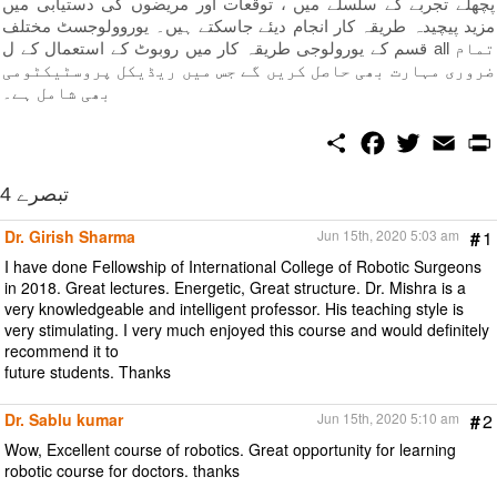
پچھلے تجربے کے سلسلے میں ، توقعات اور مریضوں کی دستیابی میں
مزید پیچیدہ طریقہ کار انجام دیئے جاسکتے ہیں۔ یوروولوجسٹ مختلف
قسم کے یورولوجی طریقہ کار میں روبوٹ کے استعمال کے ل all تمام
ضروری مہارت بھی حاصل کریں گے جس میں ریڈیکل پروسٹیکٹومی
بھی شامل ہے۔
S
F
T
E
h
a
w
m
a
c
i
a
r
e
t
i
4 تبصرے
e
b
t
l
o
e
Dr. Girish Sharma
Jun 15th, 2020 5:03 am
#
1
o
r
k
I have done Fellowship of International College of Robotic Surgeons
in 2018. Great lectures. Energetic, Great structure. Dr. Mishra is a
very knowledgeable and intelligent professor. His teaching style is
very stimulating. I very much enjoyed this course and would definitely
recommend it to
future students. Thanks
Dr. Sablu kumar
Jun 15th, 2020 5:10 am
#
2
Wow, Excellent course of robotics. Great opportunity for learning
robotic course for doctors. thanks