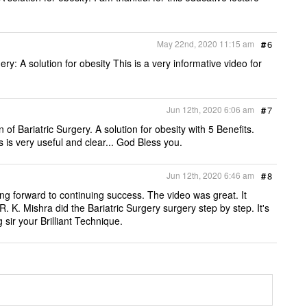
May 22nd, 2020 11:15 am
#
6
ery: A solution for obesity This is a very informative video for
Jun 12th, 2020 6:06 am
#
7
f Bariatric Surgery. A solution for obesity with 5 Benefits.
 is very useful and clear... God Bless you.
Jun 12th, 2020 6:46 am
#
8
ng forward to continuing success. The video was great. It
 K. Mishra did the Bariatric Surgery surgery step by step. It's
g sir your Brilliant Technique.