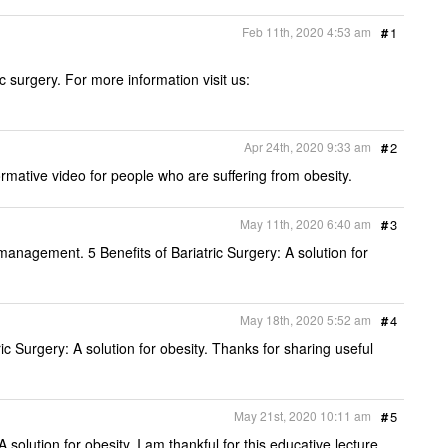
e
b
t
l
t
o
e
Feb 11th, 2020 4:53 am
#
1
o
r
k
c surgery. For more information visit us:
Apr 24th, 2020 9:33 am
#
2
formative video for people who are suffering from obesity.
May 11th, 2020 6:40 am
#
3
management. 5 Benefits of Bariatric Surgery: A solution for
May 18th, 2020 5:52 am
#
4
ric Surgery: A solution for obesity. Thanks for sharing useful
May 21st, 2020 10:11 am
#
5
 solution for obesity. I am thankful for this educative lecture