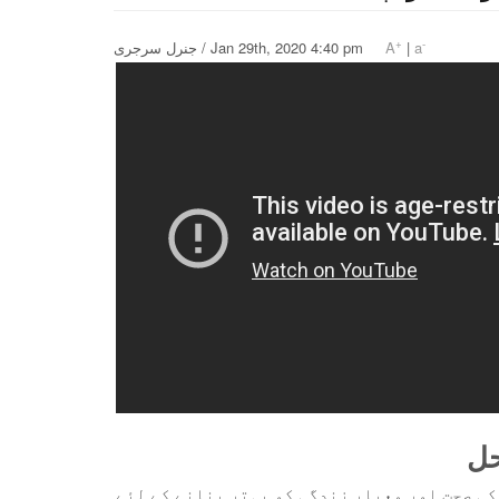
+
-
جنرل سرجری / Jan 29th, 2020 4:40 pm
A
|
a
کی صحت اور معیار زندگی کو بہتر بنانے کے لئے