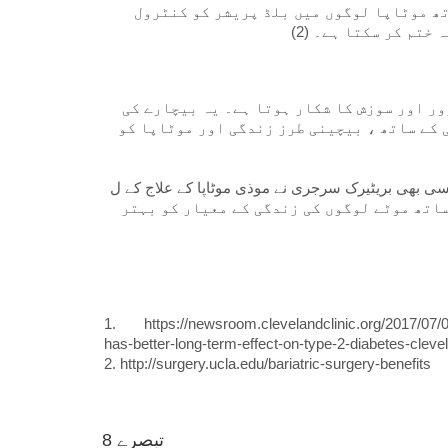
تھ موٹاپا لوگوں میں بلڈ پریشر کو کنٹرول
ختم کر سکتا ہے۔ (2
ور اور سوزش کا شکار ہوتا ہے۔ یہ بیچارے کی
ی کے ساتھ ، بیچینی طرز زندگی اور موٹاپا کو
کسی بھی بریٹیرک سرجری نے موذی موٹاپا کے علاج کے ل a  طویل المیعاد حل فراہم کیا ہے ، اور صحت پر اس
اتھ موٹے لوگوں کی زندگی کے معیار کو بہتر
1. https://newsroom.clevelandclinic.org/2017/07/07/
has-better-long-term-effect-on-type-2-diabetes-clevel
2. http://surgery.ucla.edu/bariatric-surgery-benefits
8 تبصرے