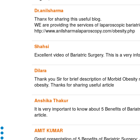
Dr.anilsharma
Thanx for sharing this useful blog.
WE are providing the services of laparoscopic bariatri
http://www.anilsharmalaparoscopy.com/obesity.php
Shahsi
Excellent video of Bariatric Surgery. This is a very in
Dilara
Thank you Sir for brief description of Morbid Obesity 
obesity. Thanks for sharing useful article
Anshika Thakur
It is very important to know about 5 Benefits of Bariat
article.
AMIT KUMAR
Great presentation of 5 Benefits of Bariatric Surgery: A