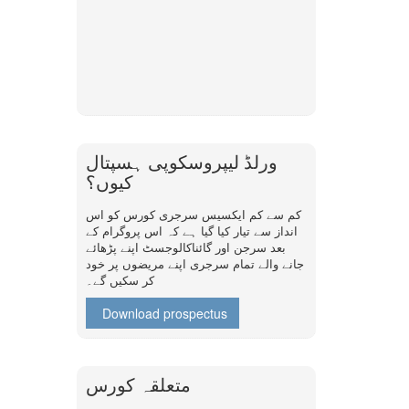
ورلڈ لیپروسکوپی ہسپتال
کیوں؟
کم سے کم ایکسیس سرجری کورس کو اس
انداز سے تیار کیا گیا ہے کہ اس پروگرام کے
بعد سرجن اور گائناکالوجسٹ اپنے پڑھائے
جانے والے تمام سرجری اپنے مریضوں پر خود
کر سکیں گے۔
Download prospectus
متعلقہ کورس