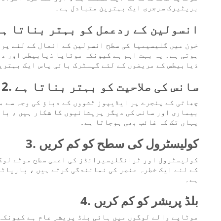
بریٹیرک سرجری ایک بہترین متبادل ہے۔
. انسولین کے ردعمل کو بہتر بناتا ہے
خون میں گلیسیمیا کی سطح انسولین کے افعال کے لئے پرد
ہوتی ہے۔ یہ بہت اہم ہے کیونکہ موٹاپا ذیابیطس اور  ،
ذیابیطس کے مریضوں کے لئے گیسٹرک بائی پاس ایک بہترین )
2. سانس کی صلاحیت کو بہتر بناتا ہے
چھاتی کے پنجرے پر ایڈیپوز ٹشووں کے دباؤ کی وجہ سے م
بیماری اور سانس کی دیگر پریشانیوں کا شکار ہیں ، بار
یہاں تک کہ غائب بھی ہوجاتا ہے۔
3. کولیسٹرول کی سطح کو کم کریں
کولیسٹرول اور ٹرائگلیسیرائڈز کی اعلی سطح موٹے لوگو
کے لئے ایک خطرہ عنصر کی نمائندگی کرتے ہیں ، باریاٹر
ہے۔
4. بلڈ پریشر کو کم کریں
موٹاپے والے لوگوں میں ہائی بلڈ پریشر عام ہے کیونکہ 