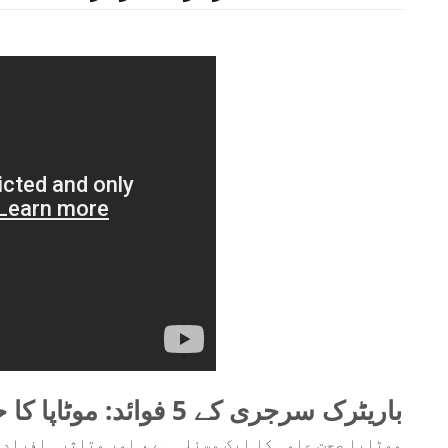
باریٹرک سرجری کے 5 فوائد: موٹاپا کا حل
موٹاپا صحت عامہ کا ایک مسئلہ ہے ، اور متاثرہ افراد 