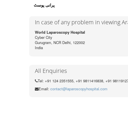
پرانی پوسٹ
In case of any problem in viewing A
World Laparoscopy Hospital
Cyber City
Gurugram, NCR Delhi, 122002
India
All Enquiries
Tel: +91 124 2351555, +91 9811416838, +91 9811912
Email:
contact@laparoscopyhospital.com