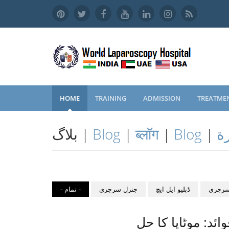
HOME
TRAINING
ADMISSION
TREATME
بلاگ |
Blog
|
ब्लॉग
|
Blog
|
ة
سرجری
ڈبلیو ایل ایچ
جنرل سرجری
- تمام -