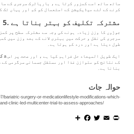
ساتھ ساتھ اسے کمزور کرتا ہے ، باریاٹرک سرجری کے سا
کرنے کے لئے میڈیکیشن کے استعمال کو کم اور یہاں تک کہ )
5. مشترکہ تکلیف کو بہتر بناتا ہے
جوڑوں کا وزن زیادہ ہونے کی وجہ سے مشترکہ سطح پر کمز
سرجری کی نقل و حرکت میں بہتری لانے کے بعد وزن میں کم
طول دیتا ہے اور درد کم ہوتا ہے۔
ایک
کے نتائج کو متوازن غذا اور مستقل جسمانی سرگرمی کے س
بنانا ہے۔
حوالہ جات
bariatric-surgery-or-medicationlifestyle-modifications-which-
and-clinic-led-multicenter-trial-to-assess-approaches/
S
F
T
E
P
h
a
w
m
r
a
c
i
a
i
r
e
t
i
n