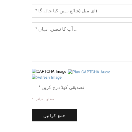
* - مطلوبہ فیلڈز