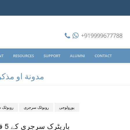
+919999677788
NT
RESOURCES
SUPPORT
ALUMNI
CONTACT
مدونة او مذكر
یورولوجی
روبوٹک سرجری
روبوٹک 
باریٹرک سرجری کے 5 فوائد: موٹاپا کا حل