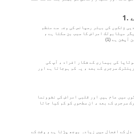
1
یی ؤتکوں کی بہتر رسپانس کی وجہ سے منظم
دیگر میٹابولک امراض کا سبب بن سکتا ہے
آپشن ہے (1
وٹاپا کی بیماری کے شکار افراد ، آپ کی
یئٹرک سرجری کے بعد ، یہ کم ہوجاتا ہے اور
ں میں عام ہیں اور قلبی امراض کی نشوونما
ک سرجری کے بعد ، ان سطحوں کو کم کیا جاتا
دل کے افعال میں زیادہ بوجھ پڑتا ہے ، وقت کے