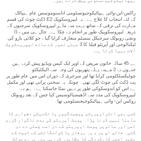
ہیپاٹیکوجیونسٹومی پیش کرتے ہیں۔
راکس-این-وائی ہیپاٹیکوجیونسٹومی اناستوموسس عام ہیپاٹک
ڈکٹ چوٹ کی قسم E2 کے لئے انتخاب کا علاج ہے۔ یہ لیپروسکوپک
مہارت کی ترقی کے ساتھ بہت سے ماہر لیپروسکوپک سرجنوں کے
ذریعہ لیپروسکوپیک طور پر انجام دے چکا ہے۔ حال ہی میں ، ڈا
ونچی روبوٹک سرجیکل سسٹم متعارف کرایا گیا ، جو کلائی بازو کی
ٹیکنالوجی اور آپریٹو فیلڈ کا 3 جہتی تصور کے ساتھ لیپروسکوپک
آلات مہیا کرتا ہے۔
ہم 45 سالہ خاتون مریض کے اوپر ایک کیس ویڈیو پیش کرتے ہیں
جنہوں نے 2 مہینے پہلے پتھریوں کی وجہ سے الیکٹیکٹو
چولیکسٹکٹومی کرایا تھا اور سرجری کے دوران اس میں عام طور پر
پت ڈکٹ کی چوٹ لگی تھی۔ چونکہ یہ سختی پرانی تھی اور مکمل
ہے اس کو اندوسکوکی طور پر نہیں نمٹا جاسکتا ہے۔ ہم نے
لیپروسکوپک کی مدد سے اڈھیسیالوسیس کیا جس کے بعد روبوٹک
روکس این- وائی ہیپاٹیکوجیجنسٹومی تھا۔
کسی بھی انٹراوپریٹو پیچیدگیوں یا تکنیکی دشواری کا
سامنا نہیں کرنا پڑا۔ پوسٹ آپریٹو کی مدت ناگوار گزری
تھی اور ساتویں پوسٹ اوپریٹو کے دن اسے چھٹی دے دی
گئی۔ فالو اپ پر ، وہ یرقان یا کولنگائٹس کے ثبوت کے
بغیر اچھی کارکردگی کا مظاہرہ کررہی ہے۔ یہ روبوٹک