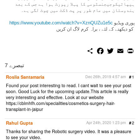
ہیپاٹیکوجیجنسٹومی کا پہلا رپورٹ ہوا ہے جس کے بعد
ہندوستان میں عام طور پر پت ڈکٹ میں چوٹ لگی ہے۔
https://www.youtube.com/watch?v=XznQUZu1e5c
پوری ویڈیو
کو دیکھنے کے لئے ، براہ کرم لاگ ان کریں
S
F
T
E
P
h
a
w
m
r
a
c
i
a
i
r
e
t
i
n
7 تبصرے
e
b
t
l
t
o
e
Roslia Santamaria
Dec 26th, 2019 4:57 am
#
1
o
r
k
Found your post interesting to read. I cant wait to see your post
soon. Good Luck for the upcoming update.This article is really
very interesting and effective. Look at our website
https://cblmhfh.com/specialities/cosmetics-surgery-hair-
transplant-in-jaipur
Rahul Gupta
Apr 24th, 2020 1:23 pm
#
2
Thanks for sharing the Robotic surgery video. It was a pleasure
to see your video.