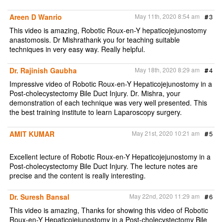
Areen D Wanrio
May 11th, 2020 8:54 am
#
3
This video is amazing, Robotic Roux-en-Y hepaticojejunostomy
anastomosis. Dr Mishrathank you for teaching suitable
techniques in very easy way. Really helpful.
Dr. Rajinish Gaubha
May 18th, 2020 8:29 am
#
4
Impressive video of Robotic Roux-en-Y Hepaticojejunostomy in a
Post-cholecystectomy Bile Duct Injury. Dr. Mishra, your
demonstration of each technique was very well presented. This
the best training institute to learn Laparoscopy surgery.
AMIT KUMAR
May 21st, 2020 10:21 am
#
5
Excellent lecture of Robotic Roux-en-Y Hepaticojejunostomy in a
Post-cholecystectomy Bile Duct Injury. The lecture notes are
precise and the content is really interesting.
Dr. Suresh Bansal
May 22nd, 2020 11:29 am
#
6
This video is amazing, Thanks for showing this video of Robotic
Roux-en-Y Hepaticojejunostomy in a Post-cholecystectomy Bile