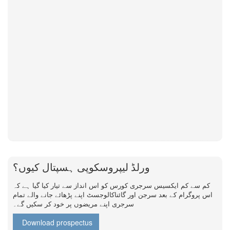
ورلڈ لیپروسکوپی ہسپتال کیوں؟
کم سے کم ایکسیس سرجری کورس کو اس انداز سے تیار کیا گیا ہے کہ
اس پروگرام کے بعد سرجن اور گائناکالوجسٹ اپنے پڑھائے جانے والے تمام
سرجری اپنے مریضوں پر خود کر سکیں گے۔
Download prospectus