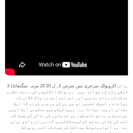
روبوٹک سرجری میں سرجن کے ل 20 20 مرتبہ میگنفائڈڈ 3D ہائی
ڈیفی وژن کے فوائد ہیں۔ روبوٹک انگلیوں کی درست نقل و
حرکت کے ساتھ بدیہی اور تھرتھراہٹ سے پاک کلائی کے
بیانات ، ٹھیک تعمیر نو سی بی ڈی سرجری کرنے کا ایک
مثالی ذریعہ بناتا ہے۔ ہیپاٹیکوجیونسٹومی ایک ایسی
ہی سرجری ہے جو خاص طور پر جب پتوں کی نالی کی چوٹ کے
لئے کی جاتی ہے جو کولیسسٹکٹومی کے دوران واقع ہوتی
ہے۔ ہم آئوٹروجینک پت ڈکٹ کی چوٹ کے لئے روبوٹک