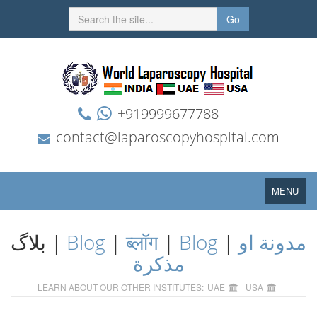
Go
+919999677788
contact@laparoscopyhospital.com
Toggle
MENU
navigation
بلاگ |
Blog
|
ब्लॉग
|
Blog
|
مدونة او
مذكرة
LEARN ABOUT OUR OTHER INSTITUTES:
UAE
USA