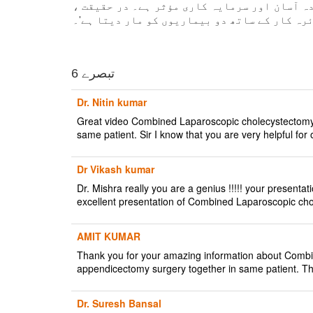
ہ آسان اور سرمایہ کاری مؤثر ہے۔ در حقیقت ،
ہ کار کے ساتھ دو بیماریوں کو مار دیتا ہے'۔
6 تبصرے
Dr. Nitin kumar
Great video Combined Laparoscopic cholecystectomy 
same patient. Sir I know that you are very helpful fo
Dr Vikash kumar
Dr. Mishra really you are a genius !!!!! your presenta
excellent presentation of Combined Laparoscopic ch
AMIT KUMAR
Thank you for your amazing information about Comb
appendicectomy surgery together in same patient. Than
Dr. Suresh Bansal