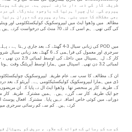
طریقہ کار کی ذمہ دار عارضہ نہیں ہے۔ مریض کے پوسٹ
پیروی کی۔ نال چیرا ہرنیا کے باوجود بندرگاہ کی مرمت
کی گئی تھی۔ ہم اسی کے لئے 70 منٹ کی 
سرجری اور معمول کی فراہمی کے 6 گھنٹ
کار کے ل. ہسپتال م
لمبائی 3.2 دن تھی۔ اسپتال میں ہمارا اوسط آپریٹنگ وقت 
ان کے مطالعے کا سب سے عام طریقہ لیپروسکوپک چولیکسٹکٹومی
ڈی میں ہمارا لیپروسکوپک کولیکسٹیکٹومی ہے۔ آپریٹو کے بعد درد
کے طریقہ کار پر منحصر تھا۔ وڈھوا ایٹ ال نے پایا کہ ان مریض
جو ایک طریقہ کار سے گزرے ہیں۔ ہمیں مشترکہ طریقہ کار میں 
دورانیے میں کوئی خاص اضافہ نہیں پایا۔ مشترکہ افعال پوسٹ او
کرتے ہیں۔ کم سے کم رسائی سرجری میں کئ
کم سے کم رسائی کے فوائد کے علاوہ ، مریض کو ہسپتال ق