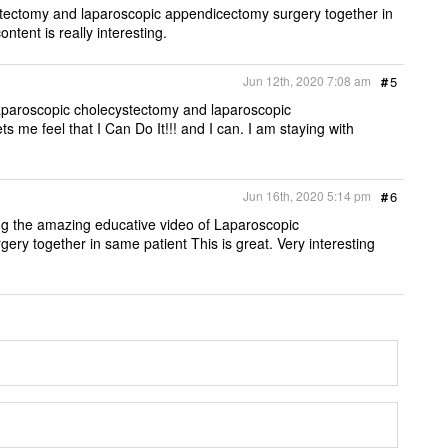
stectomy and laparoscopic appendicectomy surgery together in
ntent is really interesting.
Jun 12th, 2020 7:08 am
#
5
aparoscopic cholecystectomy and laparoscopic
s me feel that I Can Do It!!! and I can. I am staying with
Jun 16th, 2020 5:14 pm
#
6
g the amazing educative video of Laparoscopic
y together in same patient This is great. Very interesting