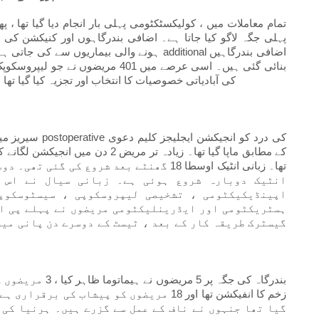
تمام معاملات میں ، کولیکسٹکٹومی پہلی بار انجام دیا گیا تھا ، 
ہونے والی بیماریوں سے کی جاتی ہے۔ اس عمل م
بنائی گئی ہیں۔ اسی عرصے میں 401 مر
کی آبادیاتی خصوصیات کا انتخاب اور تجزیہ کیا گیا تھا ، ا
تھا۔ زبانی انٹیک اوسطا 18 گھنٹے بعد شروع ک
انٹیک دوبارہ شروع ہوئی ہے۔ زبانی سیال نے اس 
اپینڈیکیکٹومی ، تشخیصی لیپروسکوپی ، سیسٹوسکوپ
ہسٹریکٹومی اور ایڈرینلیکٹومی مریضوں نے پہلے پی او
گیسٹرک طریقہ کار کے بعد ، ٹیسٹ کے دوسرے دن پانی می
زخم کا انفیکشن تھا اور 18 مریضوں کو پیشاب
گیا تھا جنہوں نے ناف کے عمل سے گزرے ہیں۔ ہرنیا کی 