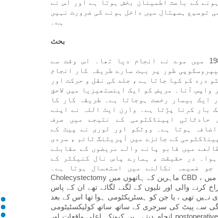
ونے کے باعث اطمینان بخش ہوتا ہے اور اس نے
ھی توسیع ہسپتال میں داخل ہونے کی ضرورت نہیں
ہے۔
بحث
پہلی لیپروسکوپک چولیکسٹکٹومی کو دو دہائیوں کے بعد 1985 میں موے نے انجام دیا تھا۔ اس وقت سے
یپروسکوپی طور پر بہت سارے طریقہ کار انجام
 درد کم کیا جاتا ہے ، جلد کی نقل و حرکت اور
 واپس آنا۔ مریض کو ایک اینستھیزیا میں لاحق
ر ایک بیمار رخصت ہوجاتا ہے۔ طریقہ کار کا
ک بار کرنا پڑتا ہے۔ وارن ایٹ اللہ نے اپنے
 حادثاتی اپینڈکٹومی کے نتیجے میں صرف
اضافہ ہوتا ہے۔ ووٹکو اور لوری نے پیٹ کے
ینڈکٹومی کے جائزے میں آپریٹنگ ٹائم ، سردی
العے میں قابو پانے والے مریضوں کے مقابلے
ہوا۔ در حقیقت ، ہمارے پاس نال کنیکٹر کے
ہ نکالنے میں استعمال ہوتا ہے۔ CBD تحقیق کے ساتھ
Cholecystectomy ماہرین کے ہاتھوں میں CBD پتھروں کے لئے انتخاب کا عمل بن جاتا ہے۔ ماہر امراض سرجری میں ،
کرنے والی اور نلیوں کے لگنے لگائے تھے ان کے پاس
ہیں تھی ، یا جن کو ہسٹریکٹومی ہوا تھا اس کے بعد
اعدگی سے پیٹ کی سرجری کے ساتھ ساتھ کولیکسٹیٹومی
انجام دیتے ہیں کیونکہ اعلی واقعات اور postoperative کی بلاری بیماریوں کی شدت کی وجہ سے۔ Cholecystectomy