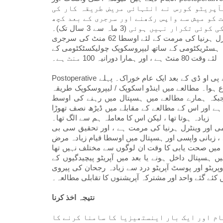
آپریٹو کورس نے انتہائی مریض طریقہ کار کی
 کو میش سے واپس رکھنے اور سرجری کے بعد کچھ
بھی مشکلات کا سبب بنی۔ ہماری پیروی کے دوران ہرنیا کی کوئی تکرار نہیں ہوئی (3 ماہ سے 3 سال تک)۔
مطالعہ میں وڈھوا ایٹ میں لیپروسکوپک کولیکسٹکٹومی اور وینٹرل ہرنیا کی مرمت کے لئے اوسطا 62 منٹ کی سرجری
درخواست کرتے ہیں۔ ہسٹریکٹومی کے ساتھ لیپروسکوپک چولیکسٹکٹومی کے
لئے وقت 80 منٹ ہے ، اور ہمارا دورانیہ 100 منٹ ہے۔
Postoperative کی زبانی سیال 3-4 گھنٹے کے بعد جاری رہتا ہے ، پہلے پی او ڈی کے بعد ایک عام خوراک۔ پہلے POD میں
ے بعد زبانی سیال شروع ہوا۔ مطالعے میں اینڈو اسکوپک / لیپروسکوپک طریقہ
یں داخلے کی اوسط لمبائی 2.9 دن تھی ، جبکہ ہمارے مطالعے میں ہسپتال میں رہنے کی اوسط
ہوتا ہے اور اس کے مطالعے کے مقابلے میں ڈیڑھ نصف تھوڑا
زیادہ ہوتا تھا ، لیکن اس کا معاملہ ہم سے الگ تھا۔
 اور وینٹرل ہرنیا کی مرمت ہے ، اور تحقیق سی بی
 ، زبانی واپسی اور ہسپتال میں اوسطا قیام زیادہ مرض
وں میں صحت یابی کا وقت ان لوگوں سے مختلف نہیں تھا
ہسپتال داخل ہونے یا بعد میں آپریٹو پیچیدگیوں کے
پریٹو اور پوسٹ آپریٹو درد سے زیادہ رجحان کی پیروی
ے گئے واحد اور مشترکہ آپریشنوں کا تقابلی مطالعہ۔
نتیجہ اخذ کرنا
یام اور ایک بار اینستھیزیا کا سامنا کرنے کا