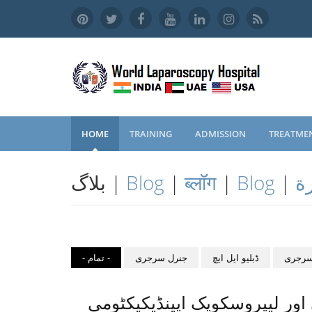
HOME
TRAINING
ADMISSION
TREATME
ة
|
Blog
|
ब्लॉग
|
Blog
بلاگ |
سرجری
ڈبلیو ایل ایچ
جنرل سرجری
- تمام -
ور لیپروسکوپک اپینڈیکیکٹومی