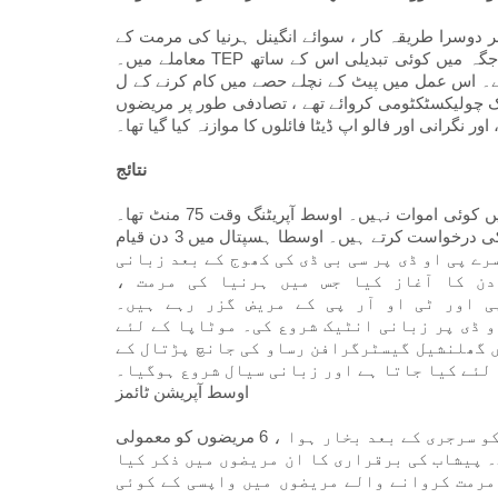
پھر دوسرا طریقہ کار ، سوائے انگینل ہرنیا کی مرمت کے
معاملے میں۔ TEP پہلی جگہ لاگو کیا جاتا ہے۔ اضافی بندرگاہوں اور کنیکشن کی جگہ میں کوئی تبدیلی اس کے ساتھ
یں پیٹ کے نچلے حصے میں کام کرنے کے ل additional اضافی بندرگاہیں
یضوں نے جو لیپروسکوپک چولیکسٹکٹومی کروائے تھے ، تصادفی طور پر مریضوں
ور نگرانی اور فالو اپ ڈیٹا فائلوں کا موازنہ کیا گیا تھا۔
نتائج
سیریز میں کوئی اموات نہیں۔ اوسط آپریٹنگ وقت 75 منٹ تھا۔ postoperative کی درد کو انجیکشن ایجلیجز کلیم دعوی
کے مطابق ماپا گیا تھا۔ زیادہ تر مریض 2 دن میں انجیکشن لگانے کی درخواست کرتے ہیں۔ اوسطا ہسپتال میں 3 دن قیام
ی گئی تھی۔ دوسرے پی او ڈی پر سی بی ڈی کی کھوج کے بعد زبانی
دن کا آغاز کیا جس میں ہرنیا کی مرمت ،
ی اور ٹی او آر پی کے مریض گزر رہے ہیں۔
 ڈی پر زبانی انٹیک شروع کی۔ موٹاپا کے لئے
ں گھلنشیل گیسٹرگرافن رساو کی جانچ پڑتال کے
لئے کیا جاتا ہے اور زبانی سیال شروع ہوگیا۔
اوسط آپریشن ٹائمز
بندرگاہ کی جگہ پر 5 مریضوں نے ہیماتوما ظاہر کیا ، 3 مریضوں کو سرجری کے بعد بخار ہوا ، 6 مریضوں کو معمولی
 کی برقراری ہے۔ پیشاب کی برقراری کا ان مریضوں میں ذکر کیا
مرمت کروانے والے مریضوں میں واپسی کے کوئی