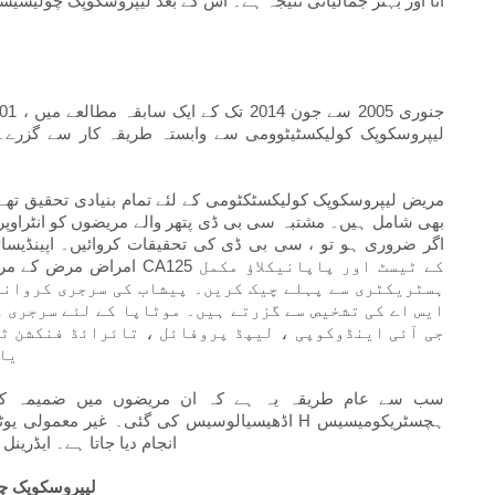
آنا اور بہتر جمالیاتی نتیجہ ہے۔ اس کے بعد لیپروسکوپک چولیسی
لیپروسکوپک کولیکسٹیٹوومی سے وابستہ طریقہ کار سے گزرے۔
مریض لیپروسکوپک کولیکسٹکٹومی کے لئے تمام بنیادی تحقیق تھ
بھی شامل ہیں۔ مشتبہ سی بی ڈی پتھر والے مریضوں کو انٹراوپری
اگر ضروری ہو تو ، سی بی ڈی کی تحقیقات کروائیں۔ اپینڈیسائٹ
امراض مرض کے مریض بھی متع
ہسٹریکٹری سے پہلے چیک کریں۔ پیشاب کی سرجری کروانے 
ایس اے کی تشخیص سے گزرتے ہیں۔ موٹاپا کے لئے سرجری 
جی آئی اینڈوکوپی ، لیپڈ پروفائل ، تائرائڈ فنکشن ٹی
یا
اڈھیسیالوسیس کی گئی۔ غیر معمولی یوٹیرن خون ب
انجام دیا جاتا ہے۔ ایڈرینل 
لیپروسکوپک چ