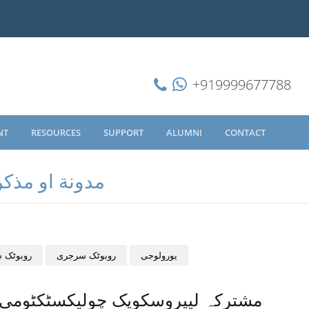
+919999677788
NT
RESOURCES
SUPPORT
ALUMNI
CONTACT
مدونة او مذكر
یورولوجی
روبوٹک سرجری
روبوٹک 
مشترکہ لیپروسکوپک چولیکسٹکٹومی ا