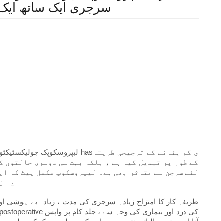
سرجری ایک ساتھ ایک
لیپروسکوپک چولیکسٹیکٹوومی نے نہ
کے طور پر تبدیل کیا ہے ، بلکہ بہت سی دوسری حالتوں ک
لئے سرجن سے متاثر بھی ہے۔ لیپروسکوپ مکمل پیٹ کا ایک
یا ز
طریقہ کار کا امتزاج زیادہ سرجری کی مدت ، زیادہ بے ہوشی او