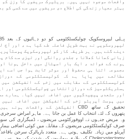
واقعات موجود نہیں ہیں۔ بریٹیرک مریضوں کا وزن کم ہ
بہتر معیار زندگی کی اطلاع دی مریضوں میں سے کسی کو ب
لیپروسکوپی نے بہت طویل فاصلہ طے کیا ہے ، اور آج ل
دیئے گئے ہیں۔ ہر طریقہ کار کو لیپروسکوپک پوسٹآپریٹو
زبانی کھانا کھلانا ، جلدی روانگی اور تیزی سے کام پر
ہونے کے فوائد ، ایک بار اسپتال میں داخل ہونا او
مجموعہ اتنا ہی محفوظ اور موثر ثابت ہوا جب اسے ای
مطالعے میں پایا ہے کہ کولیسسٹکٹومی کے دوران
کولیسسٹکٹومی کے مقابلے میں زخم کے انفیکشن میں 
ہسٹریکٹومیز کے دوران انتخابی چولیکسٹکٹومی اور اپ
اور متعدی پیچیدگیوں میں اضافہ نہیں کیا۔ ہمارے مط
میں پوسٹ آپریٹو زخم کے انفیکشن میں اضافہ نہیں 
انفیکشن کے واقعات ہوئے ہیں جو ضمیم
وہ مریض جنہوں نے اووفورکٹومی مریضوں ، ڈمبگراری کی سوراخ 
صرف کولیکسٹکٹومی مریضوں کے مقابلے میں کوئی اضافی بیماری ن
آپریٹو میں زیادہ تکلیف ہوتی ہے۔ متعدد باریاٹرک سرجن باق