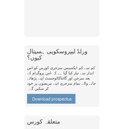
ورلڈ لیپروسکوپی ہسپتال
کیوں؟
کم سے کم ایکسیس سرجری کورس کو اس
انداز سے تیار کیا گیا ہے کہ اس پروگرام کے
بعد سرجن اور گائناکالوجسٹ اپنے پڑھائے
جانے والے تمام سرجری اپنے مریضوں پر خود
کر سکیں گے۔
Download prospectus
متعلقہ کورس