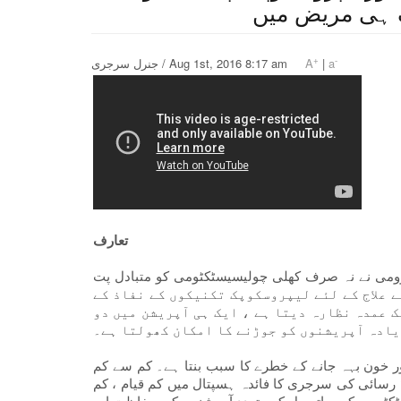
 ہی مریض میں
+
-
a
|
A
جنرل سرجری / Aug 1st, 2016 8:17 am
تعارف
 صرف کھلی چولیسیسٹکٹومی کو متبادل پت hasی کو ہٹانے کے ترجیحی طریقہ
ے علاج کے لئے لیپروسکوپک تکنیکوں کے نفاذ کے
 عمدہ نظارہ دیتا ہے ، ایک ہی آپریشن میں دو
یادہ آپریشنوں کو جوڑنے کا امکان کھولتا ہے۔
ر خون بہہ جانے کے خطرے کا سبب بنتا ہے۔ کم سے کم
رسائی کی سرجری کا فائدہ ہسپتال میں کم قیام ، کم postoperative کی درد اور بیماری کی وجہ سے ، جلد کام پر واپس