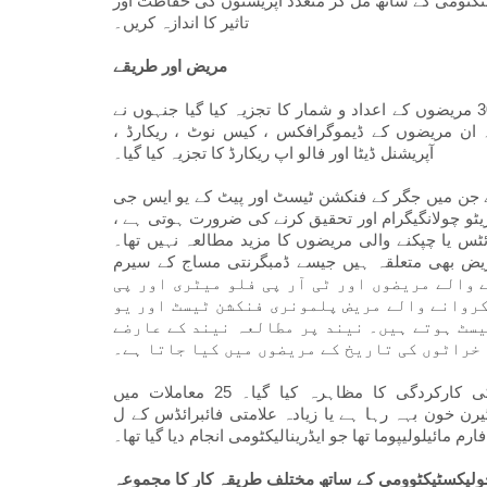
سٹکٹومی کے ساتھ مل کر متعدد آپریشنوں کی حفاظت اور
تاثیر کا اندازہ کریں۔
مریض اور طریقے
جنوری 2005 سے جون 2014 تک کے ایک سابقہ ​​مطالعے میں ، 301 مریضوں کے اعداد و شمار کا تجزیہ کیا گیا جنہوں نے
 ان مریضوں کے ڈیموگرافکس ، کیس نوٹ ، ریکارڈ ،
آپریشنل ڈیٹا اور فالو اپ ریکارڈ کا تجزیہ کیا گیا۔
ے جن میں جگر کے فنکشن ٹیسٹ اور پیٹ کے یو ایس جی
ٹو چولانگیگرام اور تحقیق کرنے کی ضرورت ہوتی ہے ،
س یا چپکنے والی مریضوں کا مزید مطالعہ نہیں تھا۔
لقہ ہیں جیسے ڈمبگرنتی مساج کے سیرم CA125 کے ٹیسٹ اور پاپانیکلاؤ مکمل
والے مریضوں اور ٹی آر پی فلو میٹری اور پی
کروانے والے مریض پلمونری فنکشن ٹیسٹ اور یو
سٹ ہوتے ہیں۔ نیند پر مطالعہ نیند کے عارضے
 خراٹوں کی تاریخ کے مریضوں میں کیا جاتا ہے۔
سب سے عام طریقہ یہ ہے کہ ان مریضوں میں ضمیمہ کی کارکردگی کا مظاہرہ کیا گیا۔ 25 معاملات میں
ہہ رہا ہے یا زیادہ علامتی فائبرائڈس کے ل H ہچسٹریکومیسیس
فارم مائیلولیپوما تھا جو ایڈرینالیکٹومی انجام دیا گیا تھا۔
ولیکسٹیکٹوومی کے ساتھ مختلف طریقہ کار کا مجموعہ