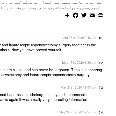
ایک اضافی فائدہ ملتا ہے۔ لہذا ، مریض کے لئے یہ زیاد
لیپروسکوپک چولیکسٹکٹومی سے وابستہ طریقہ کار 'دائر
S
F
T
E
P
h
a
w
m
r
a
c
i
a
i
r
e
t
i
n
e
b
t
l
t
o
e
Apr 26th, 2020 9:43 am
#
1
o
r
k
and laparoscopic appendicectomy surgery together in the
r others. Now you have proved yourself.
May 17th, 2020 1:36 pm
#
2
tions are simple and can never be forgotten. Thanks for sharing
olecystectomy and laparoscopic appendectomy surgery.
May 21st, 2020 11:53 am
#
3
ined Laparoscopic cholecystectomy and laparoscopic
ks again It was a really very interesting information.
May 22nd, 2020 12:54 pm
#
4