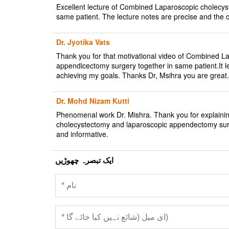
Excellent lecture of Combined Laparoscopic cholecy
same patient. The lecture notes are precise and the co
Dr. Jyotika Vats
Thank you for that motivational video of Combined L
appendicectomy surgery together in same patient.It let
achieving my goals. Thanks Dr, Msihra you are great.
Dr. Mohd Nizam Kutti
Phenomenal work Dr. Mishra. Thank you for explainin
cholecystectomy and laparoscopic appendectomy surger
and informative.
ایک تبصرہ چھوڑیں