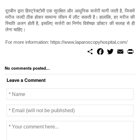
दूरबीन द्वारा हिस्ट्रेक्टोमी एक सुरक्षित और आधुनिक सर्जरी मानी जाती है, जिसमें
मरीज जल्दी ठीक होकर सामान्य जीवन में लौट सकती है। हालांकि, हर मरीज की
स्थिति अलग होती है, इसलिए सर्जरी का निर्णय विशेषज्ञ डॉक्टर की सलाह से ही
लेना चाहिए।
For more information: https://www.laparoscopyhospital.com/
S
F
T
E
P
h
a
w
m
r
a
c
i
a
i
r
e
t
i
n
No comments posted...
e
b
t
l
t
o
e
Leave a Comment
o
r
k