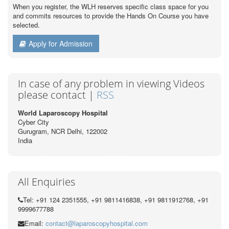
When you register, the WLH reserves specific class space for you
and commits resources to provide the Hands On Course you have
selected.
Apply for Admission
In case of any problem in viewing Videos
please contact |
RSS
World Laparoscopy Hospital
Cyber City
Gurugram, NCR Delhi, 122002
India
All Enquiries
Tel: +91 124 2351555, +91 9811416838, +91 9811912768, +91
9999677788
Email:
contact@laparoscopyhospital.com