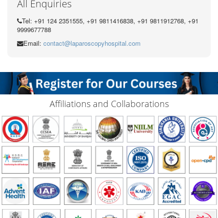
All Enquiries
Tel: +91 124 2351555, +91 9811416838, +91 9811912768, +91
9999677788
Email:
contact@laparoscopyhospital.com
Affiliations and Collaborations