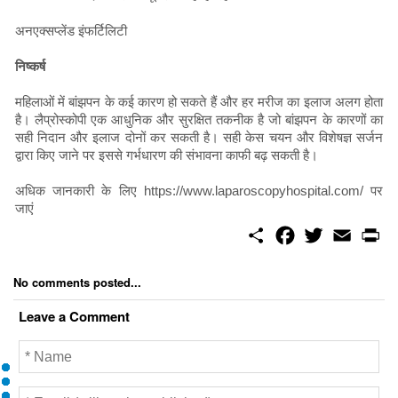
अनएक्सप्लेंड इंफर्टिलिटी
निष्कर्ष
महिलाओं में बांझपन के कई कारण हो सकते हैं और हर मरीज का इलाज अलग होता
है। लैप्रोस्कोपी एक आधुनिक और सुरक्षित तकनीक है जो बांझपन के कारणों का
सही निदान और इलाज दोनों कर सकती है। सही केस चयन और विशेषज्ञ सर्जन
द्वारा किए जाने पर इससे गर्भधारण की संभावना काफी बढ़ सकती है।
अधिक जानकारी के लिए https://www.laparoscopyhospital.com/ पर
जाएं
S
F
T
E
P
h
a
w
m
r
a
c
i
a
i
r
e
t
i
n
No comments posted...
e
b
t
l
t
o
e
Leave a Comment
o
r
k