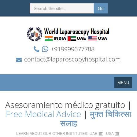
Go
+919999677788
contact@laparoscopyhospital.com
Toggle
MENU
navigation
Asesoramiento médico gratuito |
Free Medical Advice
|
मुफ्त चिकित्सा
सलाह
LEARN ABOUT OUR OTHER INSTITUTES:
UAE
USA