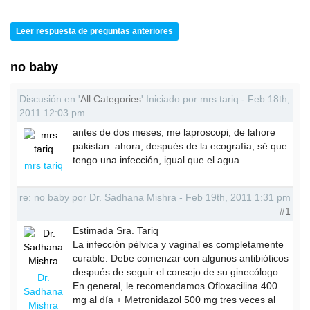
Leer respuesta de preguntas anteriores
no baby
Discusión en '
All Categories
' Iniciado por mrs tariq - Feb 18th,
2011 12:03 pm.
antes de dos meses, me laproscopi, de lahore
pakistan. ahora, después de la ecografía, sé que
tengo una infección, igual que el agua.
mrs tariq
re: no baby por Dr. Sadhana Mishra - Feb 19th, 2011 1:31 pm
#1
Estimada Sra. Tariq
La infección pélvica y vaginal es completamente
curable. Debe comenzar con algunos antibióticos
después de seguir el consejo de su ginecólogo.
Dr.
En general, le recomendamos Ofloxacilina 400
Sadhana
mg al día + Metronidazol 500 mg tres veces al
Mishra