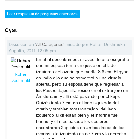
Leer respuesta de preguntas anteriores
Cyst
Discusión en '
All Categories
' Iniciado por Rohan Deshmukh -
Aug 4th, 2011 12:05 pm.
En abril descubrimos a través de una ecografía
que mi esposa tenía un quiste en el lado
izquierdo del ovario que medía 8,6 cm. El gync
Rohan
en India dijo que se someterá a una cirugía
Deshmukh
abierta, pero su esposa tiene que regresar a
los Países Bajos.Ella reside en el extranjero en
Ámsterdam y allí está pasando por chkups.
Quizás tenía 7 cm en el lado izquierdo del
ovario y también tomaron tejido. del lado
izquierdo al cif están bien y el informe fue
bueno. y el mes pasado los doctores
encontraron 2 quistes en ambos lados de los
ovarios a la izquierda es de 7 cm y la derecha