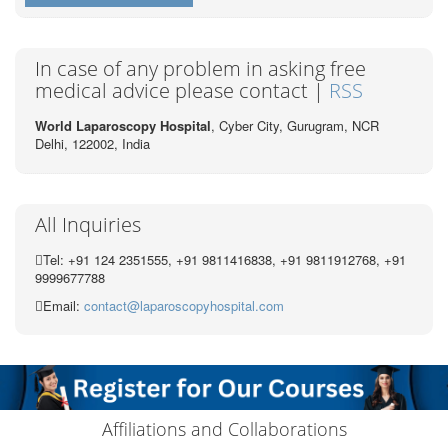
In case of any problem in asking free
medical advice please contact |
RSS
World Laparoscopy Hospital
, Cyber City,
Gurugram, NCR
Delhi, 122002,
India
All Inquiries
Tel: +91 124 2351555, +91 9811416838, +91 9811912768, +91
9999677788
Email:
contact@laparoscopyhospital.com
Affiliations and Collaborations