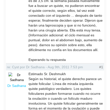
es de 3,5 cm. la semana pasada nuevamente
fue a buscar un quiste, no pudieron encontrar
el quiste correcto, según ellos, tal vez esté
conectado con el izquierdo ... después de tanto
esperar, finalmente deciden operar. Dijeron que
harán una laproscopia y que si no funcionó,
harán una cirugía abierta. Ella está muy tensa.
(Información adicional: el ciclo mensual es
puntual, dolor en el abdomen bajo, aumento de
peso). darnos su opinión sobre esto, ella
difícilmente no confía en los documentos allí.
Esperando tu respuesta
re: Cyst por Dr Sadhana - Aug 9th, 2011 7:53 pm
#1
Estimado Sr. Deshmukh
Según su historial, el quiste derecho parece un
quiste folicular. Línea de mirada izquierda
Dr Sadhana
quiste patológico verdadero. Los quistes
foliculares pueden formarse cuando no ocurre
la ovulación o cuando un folículo maduro
involuciona. Un quiste folicular generalmente se
forma en el momento de la ovulación y puede