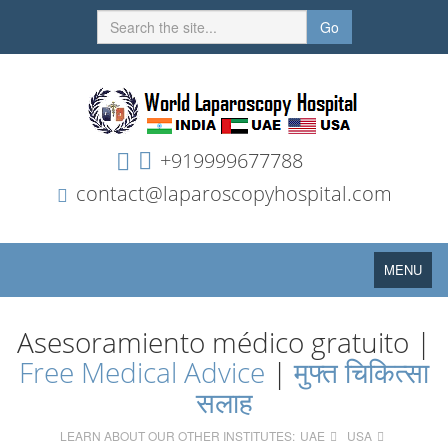
Go
+919999677788
contact@laparoscopyhospital.com
Toggle
MENU
navigation
Asesoramiento médico gratuito |
Free Medical Advice
|
मुफ्त चिकित्सा
सलाह
LEARN ABOUT OUR OTHER INSTITUTES:
UAE
USA