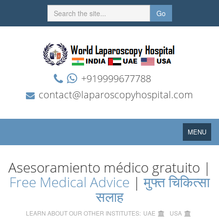
Go
+919999677788
contact@laparoscopyhospital.com
Toggle
MENU
navigation
Asesoramiento médico gratuito |
Free Medical Advice
|
मुफ्त चिकित्सा
सलाह
LEARN ABOUT OUR OTHER INSTITUTES:
UAE
USA