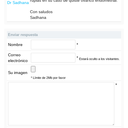
rupias en su caso de quiste ovárico endometrial.
Dr Sadhana
Con saludos
Sadhana
Enviar respuesta
Nombre
*
Correo
*
Estará oculto a los visitantes.
electrónico
Su imagen
* Límite de 2Mb por favor
*