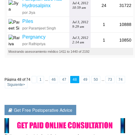
Jul 4, 2012
Hydrosalpinx
24
31722
10:59 am
por Jiya
Piles
Jul 3, 2012
1
10888
9:29 am
por Paramjeet Singh
Pergnancy
Jul 3, 2012
1
10850
2:14 am
por Rathipriya
Mostrando asesoramiento médico 1411 to 1440 of 2192
Página 48 of 74
1
...
46
47
48
49
50
...
73
74
Siguiente>
Get Free Postoperative Advice