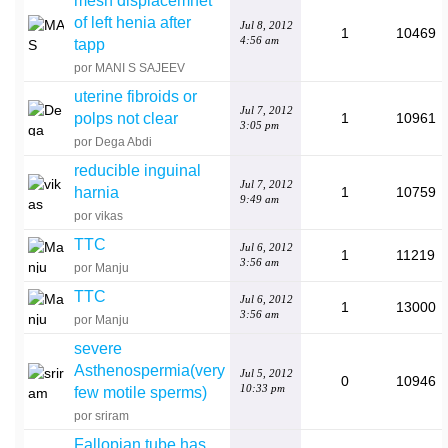
mesh displacemnet
of left henia after
Jul 8, 2012
1
10469
4:56 am
tapp
por MANI S SAJEEV
uterine fibroids or
Jul 7, 2012
polps not clear
1
10961
3:05 pm
por Dega Abdi
reducible inguinal
Jul 7, 2012
harnia
1
10759
9:49 am
por vikas
TTC
Jul 6, 2012
1
11219
3:56 am
por Manju
TTC
Jul 6, 2012
1
13000
3:56 am
por Manju
severe
Asthenospermia(very
Jul 5, 2012
0
10946
10:33 pm
few motile sperms)
por sriram
Fallopian tube has