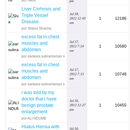
por nikhil
pm
Liver Cirrhosis and
Jul 18,
Triple Vessel
1
12186
2012 12:43
Disease.
am
por Shipra Sharma
excess fat in chest
Jul 17,
muscles and
1
10580
2012 7:24
abdomen
am
por sankara subramanian s
excess fat in chest
Jul 17,
muscles and
1
10748
2012 7:13
abdomen
am
por sankara subramanian s
i was told by my
doctor that i have
Jul 16,
benign prostate
1
10455
2012 12:27
pm
enlargement
por ALI NDUME
Hiatus Hernia with
Jul 16,