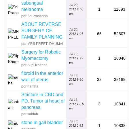
subungual
Jul 20,
melanoma
1
11693
2012 9:06
am
por Sri Prasanna
ABOUT REVERSE
Jul 20,
SURGERY OF
65
52307
2012 1:01
FAMILY PLANNING
am
por MRS PREETI DHUMAL
Surgery for Robotic
Jul 19,
Myomectomy
1
10840
2012 1:22
pm
por Silpi Khanna
fibroid in the anterior
Jul 19,
wall of uterus
33
35189
2012 9:30
am
por haritha
Stricture in CBD and
Jul 19,
PD. Tumor at head of
3
10841
2012 12:11
pancreas.
am
por saidah
Jul 18,
stone in gall bladder
1
10838
2012 2:35