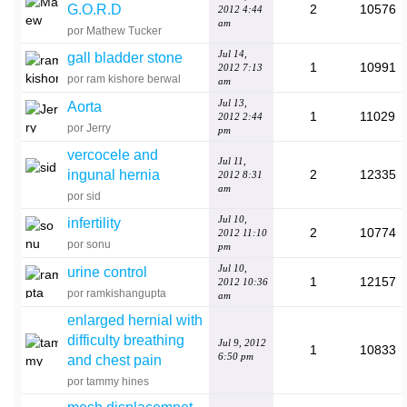
G.O.R.D
2
10576
2012 4:44
am
por Mathew Tucker
Jul 14,
gall bladder stone
1
10991
2012 7:13
por ram kishore berwal
am
Jul 13,
Aorta
1
11029
2012 2:44
por Jerry
pm
vercocele and
Jul 11,
ingunal hernia
2
12335
2012 8:31
am
por sid
Jul 10,
infertility
2
10774
2012 11:10
por sonu
pm
Jul 10,
urine control
1
12157
2012 10:36
por ramkishangupta
am
enlarged hernial with
difficulty breathing
Jul 9, 2012
1
10833
6:50 pm
and chest pain
por tammy hines