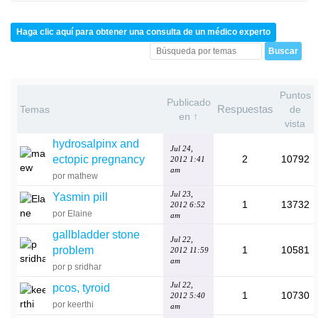
Haga clic aquí para obtener una consulta de un médico experto
Puntos
Publicado
Respuestas
Temas
de
en ↑
vista
hydrosalpinx and
Jul 24,
ectopic pregnancy
2
10792
2012 1:41
am
por mathew
Jul 23,
Yasmin pill
1
13732
2012 6:52
por Elaine
am
gallbladder stone
Jul 22,
problem
1
10581
2012 11:59
am
por p sridhar
Jul 22,
pcos, tyroid
1
10730
2012 5:40
por keerthi
am