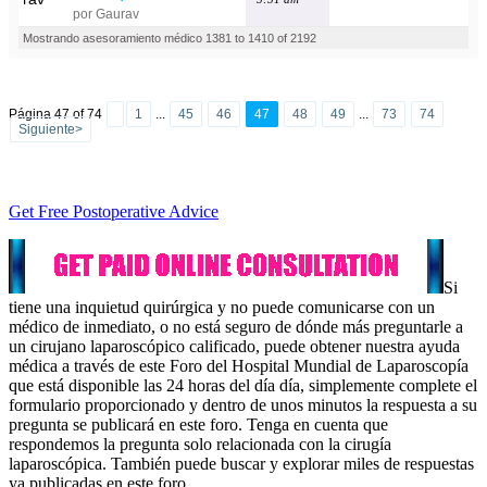
por Gaurav
Mostrando asesoramiento médico 1381 to 1410 of 2192
Página 47 of 74
1
...
45
46
47
48
49
...
73
74
Siguiente>
Get Free Postoperative Advice
Si
tiene una inquietud quirúrgica y no puede comunicarse con un
médico de inmediato, o no está seguro de dónde más preguntarle a
un cirujano laparoscópico calificado, puede obtener nuestra ayuda
médica a través de este Foro del Hospital Mundial de Laparoscopía
que está disponible las 24 horas del día día, simplemente complete el
formulario proporcionado y dentro de unos minutos la respuesta a su
pregunta se publicará en este foro. Tenga en cuenta que
respondemos la pregunta solo relacionada con la cirugía
laparoscópica. También puede buscar y explorar miles de respuestas
ya publicadas en este foro.