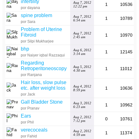
infertility
Aug 7, 2012
1
10536
12:22 pm
por dayana
spine problem
Aug 7, 2012
1
10789
6:54 am
por Sara
Problem of Uterine
Aug 7, 2012
Fibroid
1
10970
2:45 am
por Silpi Mukharjee
bhp
Aug 6, 2012
1
12145
3:14 am
por Naiyer iqbal Razzaqui
Regarding
Aug 5, 2012
Retroperitoneoscopy
1
11012
4:30 am
por Ranjana
Hair loss, slow pulse
Aug 4, 2012
etc. after weight loss
1
10636
8:59 pm
por Jack
Gall Bladder Stone
Aug 3, 2012
1
10962
6:23 am
por Pranav
Ears
Aug 2, 2012
0
10761
7:12 pm
por Phil
verecoceals
Aug 2, 2012
1
11374
4:59 am
por Fahid