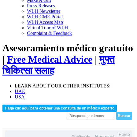
Make A Gift
Press Releases
WLH Newsletter
WLH CME Portal
WLH Access Map
Virtual Tour of WLH
Complaint & Feedback
Asesoramiento médico gratuito
|
Free Medical Advice
|
मुफ्त
चिकित्सा सलाह
LEARN ABOUT OUR OTHER INSTITUTES:
UAE
USA
Haga clic aquí para obtener una consulta de un médico experto
Punto
Respuest
Publicado