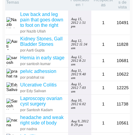
Temas
s de
en ↑
as
vista
Low back and leg
pain that goes down
Aug 15,
1
10491
2012 1:51
to foot on the right
pm
por Nazib Ullah
Kidney Stones, Gall
Aug 12,
Bladder Stones
1
11828
2012 11:34
am
por Aarti Gupta
Hernia in early stage
Aug 12,
1
10681
2012 8:21
por santosh kumar
am
pelvic adhession
Aug 11,
1
10622
2012 9:40
por prabhat rai
am
Ulcerative Colitis
Aug 11,
1
12225
2012 7:03
por Edy Salivan
am
Laproscopy ovarian
Aug 10,
cyst surgery
1
11738
2012 6:02
am
por Santosh Kadam
headache and weak
Aug 9, 2012
right side of body
1
10561
8:29 pm
por nadna