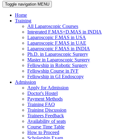
Toggle navigation
MENU
Home
Training
All Laparoscopic Courses
Integrated F.MAS+D.MAS in INDIA
Laparoscopic F.MAS in USA
Laparoscopic F.MAS in UAE
Laparoscopic F.MAS in INDIA
Ph.D. in Laparoscopic Surgery
Master in Laparoscopic Surgery
Fellowship in Robotic Surgery
Fellowship Course in IVF
Fellowship in GI Endoscopy
Admission
Apply for Admission
Doctor's Hostel
Payment Methods
Training FAQ
Training Discussion
Trainees Feedback
Availability of seats
Course Time Table
How to Proceed
Scholarship Exam