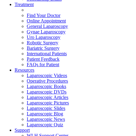
Treatment
Find Your Doctor
Online Appointment
General Laparoscopy
Gynae Laparoscopy
Uro Laparoscopy
Robotic Surgery
Bariatric Surgery
International Patients
Patient Feedback
FAQs for Patient
Resources
Laparoscopic Videos
Operative Procedures
Laparoscopic Books
Laparoscopic DVDs
Laparoscopic Articles
Laparoscopic Pictures
Laparoscopic Slides
Laparoscopic Blog
Laparoscopic News
Laparoscopic Quiz
Support
WLH Support Center