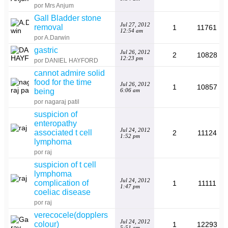
por Mrs Anjum
Gall Bladder stone
Jul 27, 2012
removal
1
11761
12:54 am
por A.Darwin
gastric
Jul 26, 2012
2
10828
12:23 pm
por DANIEL HAYFORD
cannot admire solid
food for the time
Jul 26, 2012
1
10857
being
6:06 am
por nagaraj patil
suspicion of
enteropathy
Jul 24, 2012
associated t cell
2
11124
1:52 pm
lymphoma
por raj
suspicion of t cell
lymphoma
Jul 24, 2012
complication of
1
11111
1:47 pm
coeliac disease
por raj
verecocele(dopplers
Jul 24, 2012
colour)
1
12293
5:51 am