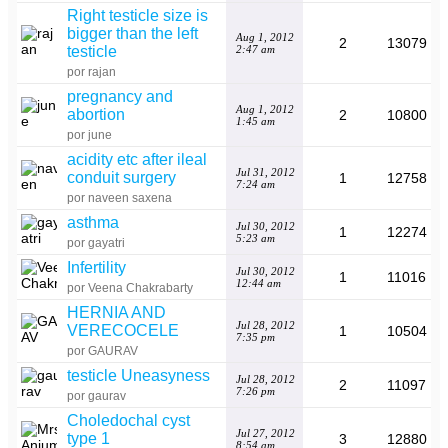
Right testicle size is
bigger than the left
Aug 1, 2012
2
13079
testicle
2:47 am
por rajan
pregnancy and
Aug 1, 2012
abortion
2
10800
1:45 am
por june
acidity etc after ileal
Jul 31, 2012
conduit surgery
1
12758
7:24 am
por naveen saxena
asthma
Jul 30, 2012
1
12274
5:23 am
por gayatri
Infertility
Jul 30, 2012
1
11016
12:44 am
por Veena Chakrabarty
HERNIA AND
Jul 28, 2012
VERECOCELE
1
10504
7:35 pm
por GAURAV
testicle Uneasyness
Jul 28, 2012
2
11097
7:26 pm
por gaurav
Choledochal cyst
Jul 27, 2012
type 1
3
12880
8:54 am