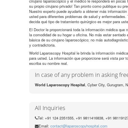
cirujano laparoscópico y el médico le responderá en pocas 
su propio cirujano privado! Tan pronto como publique su pr
Nuestro experto puede ayudarlo a obtener más información 
usted para diferentes problemas de salud y enfermedades. 
decida qué tipo de tratamiento quirúrgico es mejor para ust
El Doctor le proporcionará toda la información médica que n
la comodidad de su hogar u oficina. No más estar sentado e
básica de su cirujano laparoscópico; no más autodiagnósti
y contradictoria.
World Laparoscopy Hospital le brinda la información médica
para usted. La información que proporcione será vista por t
escriba su nombre real.
In case of any problem in asking fr
World Laparoscopy Hospital
, Cyber City,
Gurugram, N
All Inquiries
Tel: +91 124 2351555, +91 9811416838, +91 9811912
Email:
contact@laparoscopyhospital.com