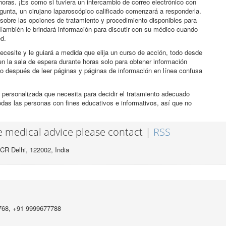
horas. ¡Es como si tuviera un intercambio de correo electrónico con
egunta, un cirujano laparoscópico calificado comenzará a responderla.
sobre las opciones de tratamiento y procedimiento disponibles para
También le brindará información para discutir con su médico cuando
ed.
ecesite y le guiará a medida que elija un curso de acción, todo desde
n la sala de espera durante horas solo para obtener información
co después de leer páginas y páginas de información en línea confusa
 personalizada que necesita para decidir el tratamiento adecuado
odas las personas con fines educativos e informativos, así que no
ee medical advice please contact |
RSS
CR Delhi, 122002,
India
768, +91 9999677788