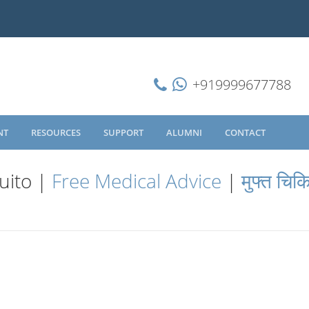
+919999677788
NT
RESOURCES
SUPPORT
ALUMNI
CONTACT
uito |
Free Medical Advice
|
मुफ्त चिक