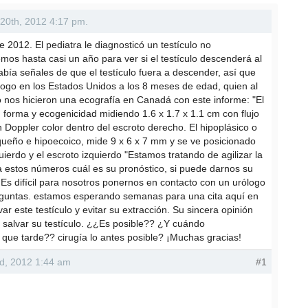
g 20th, 2012 4:17 pm.
e 2012. El pediatra le diagnosticó un testículo no
mos hasta casi un año para ver si el testículo descenderá al
ía señales de que el testículo fuera a descender, así que
ogo en los Estados Unidos a los 8 meses de edad, quien al
ego nos hicieron una ecografía en Canadá con este informe: "El
 forma y ecogenicidad midiendo 1.6 x 1.7 x 1.1 cm con flujo
 Doppler color dentro del escroto derecho. El hipoplásico o
equeño e hipoecoico, mide 9 x 6 x 7 mm y se ve posicionado
quierdo y el escroto izquierdo "Estamos tratando de agilizar la
e a estos números cuál es su pronóstico, si puede darnos su
Es difícil para nosotros ponernos en contacto con un urólogo
eguntas. estamos esperando semanas para una cita aquí en
 este testículo y evitar su extracción. Su sincera opinión
salvar su testículo. ¿¿Es posible?? ¿Y cuándo
que tarde?? cirugía lo antes posible? ¡Muchas gracias!
nd, 2012 1:44 am
#1