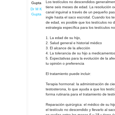
Los testículos no descendidos generalmen
tiene seis meses de edad. La resolución oc
Dr M K
canal inguinal a través de un pequeño pas
Gupta
ingle hasta el saco escrotal. Cuando los t
de edad, es posible que los testículos no 
estrategia específica para los testículos 
1. La edad de su hijo,
2. Salud general e historial médico
3. El alcance de la afección
4. La tolerancia de su hijo a medicamentos
5. Expectativas para la evolución de la afe
tu opinión o preferencia
El tratamiento puede incluir:
Terapia hormonal: la administración de ci
testosterona, lo que ayuda a que los testí
forma rutinaria para el tratamiento de te
Reparación quirúrgica: el médico de su hi
el testículo no descendido y llevarlo al sa
se realiza entre los meses 6 y 18 y tiene é