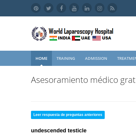
HOME
TRAINING
ADMISSION
TREATME
Asesoramiento médico grat
Leer respuesta de preguntas anteriores
undescended testicle