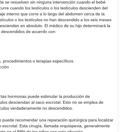
te se resuelven sin ninguna intervención cuando el bebé
urre cuando los testículos o los testículos descienden del
aje interno que corre a lo largo del abdomen cerca de la
estículos o los testículos no han descendido a los seis meses
desciendan en absoluto. El médico de su hijo determinará la
no descendidos de acuerdo con:
, procedimientos o terapias específicos
cción
ertas hormonas puede estimular la producción de
culos desciendan al saco escrotal. Esto no se emplea de
stículos verdaderamente no descendidos.
jo puede recomendar una reparación quirúrgica para localizar
co escrotal. Esta cirugía, llamada orquiopexia, generalmente
xito en el 98% de los niños con esta afección.