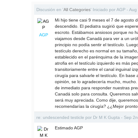
Discusión en '
All Categories
' Iniciado por AGP - Au
Mi hijo tiene casi 9 meses el 7 de agosto d
descendido. El pediatra sugirió que espere
escroto. Estábamos ansiosos porque no hab
AGP
viajamos desde Canadá para ver a un uról
principio no podía sentir el testículo. Lu
testículo derecho es normal en su tamaño,
establecido en el parénquima de la imagen
atrofia en el testículo izquierdo es más p
transitoriamente entre el canal inguinal iz
cirugía para salvarle el testículo. En bas
opinión, se lo agradecería mucho, mucho. 
de inmediato para responder nuestras pr
Canadá solo para consulta. Queremos salvar
será muy apreciada. Como dije, queremos 
recomendarías la cirugía? ¿¿Mejor pronto 
re: undescended testicle por Dr M K Gupta - Sep 2
Estimado AGP