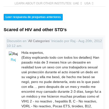
LEARN ABOUT OUR OTHER INSTITUTES:
UAE
USA
Leer respuesta de preguntas anteriores
Scared of HIV and other STD's
Discusión en '
All Categories
' Iniciado por Raj - Aug 20th, 2012
10:12 am.
Hola expertos,
(Estoy explicando todo con todos los detalles) Han
Raj
pasado más de 3 meses hice un desastre en
realidad tuve un sexo con una trabajadora sexual
usé protección durante el acto inserté un dedo en
su vagina y ella me besó, de hecho me besó se
negó, pero no pude detenerla, esto es lo que pasó
con ella ... pero después de un mes y medio me
encontré muy cansado durante 2-3 días, luego fui a
un médico y me hicieron muchas pruebas como el
VIH1 2 - no reactivo , hepatitis B, C - No reactivo,
VDRL - No reactivo, Pocas ETS, tiroides, B12,