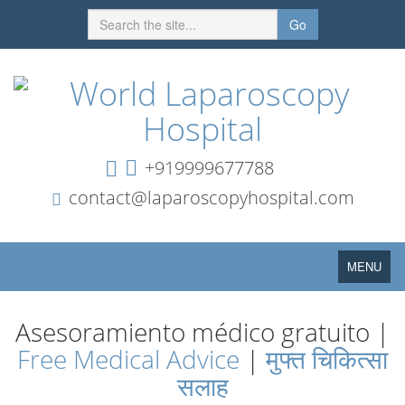
Go
+919999677788
contact@laparoscopyhospital.com
Toggle
MENU
navigation
Asesoramiento médico gratuito |
Free Medical Advice
|
मुफ्त चिकित्सा
सलाह