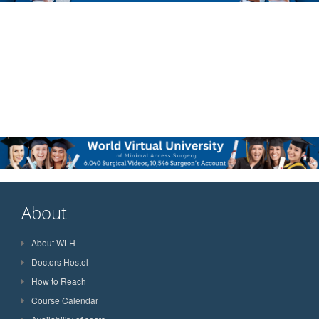
About
About WLH
Doctors Hostel
How to Reach
Course Calendar