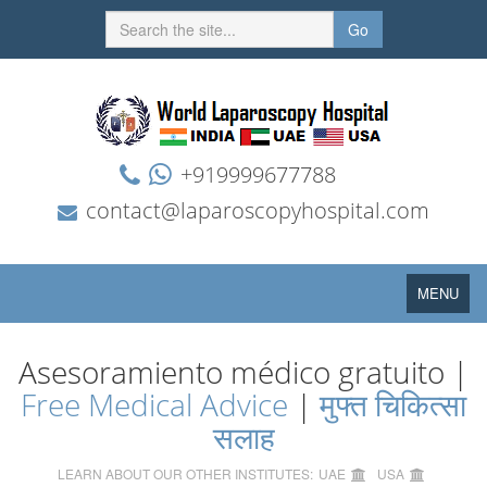
Go
+919999677788
contact@laparoscopyhospital.com
Toggle
MENU
navigation
Asesoramiento médico gratuito |
Free Medical Advice
|
मुफ्त चिकित्सा
सलाह
LEARN ABOUT OUR OTHER INSTITUTES:
UAE
USA