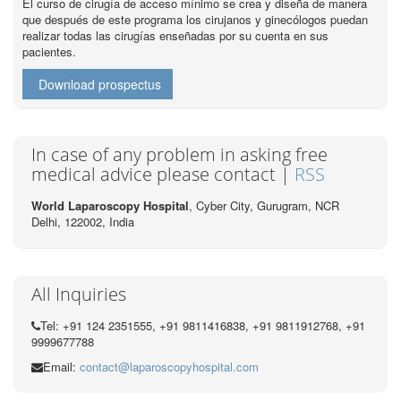
El curso de cirugía de acceso mínimo se crea y diseña de manera
que después de este programa los cirujanos y ginecólogos puedan
realizar todas las cirugías enseñadas por su cuenta en sus
pacientes.
Download prospectus
In case of any problem in asking free
medical advice please contact |
RSS
World Laparoscopy Hospital
, Cyber City,
Gurugram, NCR
Delhi, 122002,
India
All Inquiries
Tel: +91 124 2351555, +91 9811416838, +91 9811912768, +91
9999677788
Email:
contact@laparoscopyhospital.com