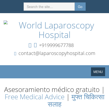
Go
+919999677788
contact@laparoscopyhospital.com
Toggle
MENU
navigation
Asesoramiento médico gratuito |
Free Medical Advice
|
मुफ्त चिकित्सा
सलाह