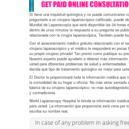
Si tiene una inquietud quirúrgica y no puede comunicarse 
preguntarle a un cirujano laparoscópico calificado, puede o
Mundial de Laparoscopía que está disponible las 24 horas d
dentro de unos minutos la respuesta a su pregunta se publ
relacionada con la cirugía laparoscópica. También puede bu
Con el asesoramiento médico gratuito relacionado con el se
cirujano laparoscópico y el médico le responderá en pocas 
su propio cirujano privado! Tan pronto como publique su pr
Nuestro experto puede ayudarlo a obtener más información 
usted para diferentes problemas de salud y enfermedades. 
decida qué tipo de tratamiento quirúrgico es mejor para ust
El Doctor le proporcionará toda la información médica que n
la comodidad de su hogar u oficina. No más estar sentado e
básica de su cirujano laparoscópico; no más autodiagnósti
y contradictoria.
World Laparoscopy Hospital le brinda la información médica
para usted. La información que proporcione será vista por t
escriba su nombre real.
In case of any problem in asking fr