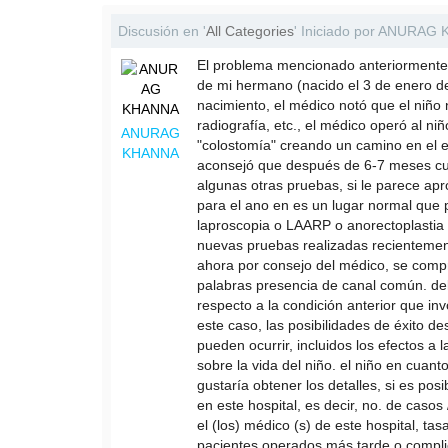
Discusión en '
All Categories
' Iniciado por ANURAG 
El problema mencionado anteriormente 
de mi hermano (nacido el 3 de enero de
nacimiento, el médico notó que el niño 
radiografía, etc., el médico operó al n
ANURAG
"colostomía" creando un camino en el
KHANNA
aconsejó que después de 6-7 meses cua
algunas otras pruebas, si le parece apr
para el ano en es un lugar normal que p
laproscopia o LAARP o anorectoplastia 
nuevas pruebas realizadas recientemen
ahora por consejo del médico, se compr
palabras presencia de canal común. del 
respecto a la condición anterior que i
este caso, las posibilidades de éxito d
pueden ocurrir, incluidos los efectos a 
sobre la vida del niño. el niño en cuan
gustaría obtener los detalles, si es pos
en este hospital, es decir, no. de casos
el (los) médico (s) de este hospital, ta
pacientes operados más tarde o complic