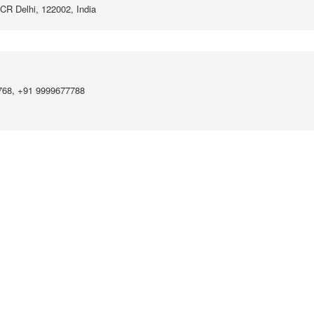
CR Delhi, 122002,
India
768, +91 9999677788