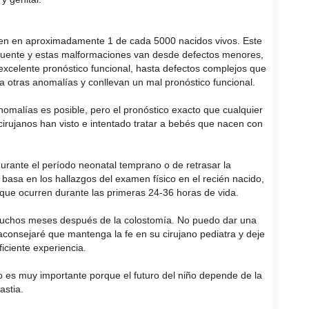
ren en aproximadamente 1 de cada 5000 nacidos vivos. Este
frecuente y estas malformaciones van desde defectos menores,
 excelente pronóstico funcional, hasta defectos complejos que
e a otras anomalías y conllevan un mal pronóstico funcional.
nomalías es posible, pero el pronóstico exacto que cualquier
rujanos han visto e intentado tratar a bebés que nacen con
durante el período neonatal temprano o de retrasar la
 basa en los hallazgos del examen físico en el recién nacido,
 que ocurren durante las primeras 24-36 horas de vida.
 muchos meses después de la colostomía. No puedo dar una
e aconsejaré que mantenga la fe en su cirujano pediatra y deje
ficiente experiencia.
o es muy importante porque el futuro del niño depende de la
astia.