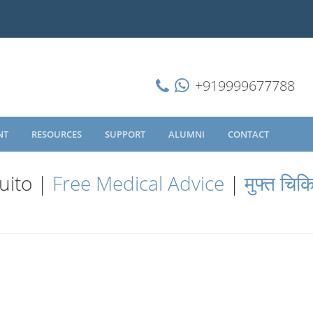
+919999677788
NT
RESOURCES
SUPPORT
ALUMNI
CONTACT
uito |
Free Medical Advice
|
मुफ्त चिक