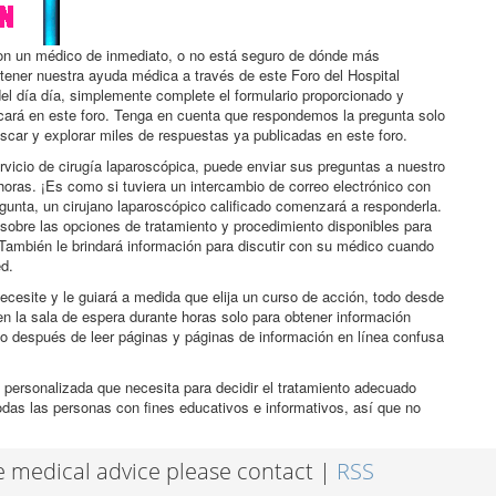
con un médico de inmediato, o no está seguro de dónde más
btener nuestra ayuda médica a través de este Foro del Hospital
el día día, simplemente complete el formulario proporcionado y
icará en este foro. Tenga en cuenta que respondemos la pregunta solo
scar y explorar miles de respuestas ya publicadas en este foro.
rvicio de cirugía laparoscópica, puede enviar sus preguntas a nuestro
horas. ¡Es como si tuviera un intercambio de correo electrónico con
egunta, un cirujano laparoscópico calificado comenzará a responderla.
sobre las opciones de tratamiento y procedimiento disponibles para
También le brindará información para discutir con su médico cuando
ed.
ecesite y le guiará a medida que elija un curso de acción, todo desde
n la sala de espera durante horas solo para obtener información
co después de leer páginas y páginas de información en línea confusa
 personalizada que necesita para decidir el tratamiento adecuado
odas las personas con fines educativos e informativos, así que no
ee medical advice please contact |
RSS