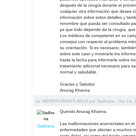
después de la cirugía durante el próxim
cualquier otra información que desee c
información sobre estos detalles y tamb
renombre que pueda ser consultado par
ya que todo depende de la cirugía, que
Los médicos de competenet en su campo 
consejos con respecto al problema méd
su orientación. Si es necesario, tambi
sobre este caso y mostrarle los informe
hasta la fecha para informarle sobre to
tratamiento adicional necesario para sal
normal y saludable.
Gracias y Saludos
Anurag Khanna
re: IMPERFORNATE ANUS por Sadhana - Oct 1st, 
Querido Anurag Khanna
Las malformaciones anorrectales en el
Sadhana
enfermedades que afectan a muchos niñ
recto distal, así como del tracto urinario