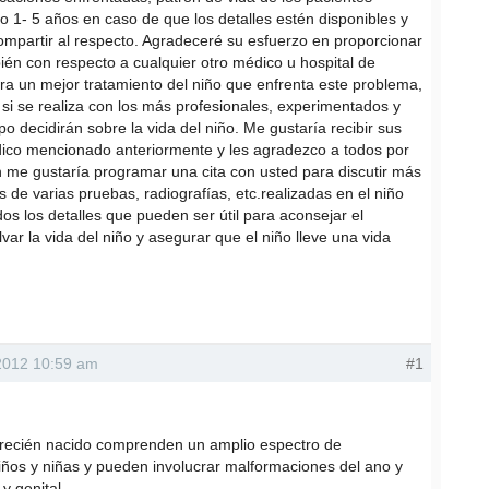
o 1- 5 años en caso de que los detalles estén disponibles y
ompartir al respecto. Agradeceré su esfuerzo en proporcionar
ién con respecto a cualquier otro médico u hospital de
a un mejor tratamiento del niño que enfrenta este problema,
 si se realiza con los más profesionales, experimentados y
decidirán sobre la vida del niño. Me gustaría recibir sus
ico mencionado anteriormente y les agradezco a todos por
én me gustaría programar una cita con usted para discutir más
s de varias pruebas, radiografías, etc.realizadas en el niño
dos los detalles que pueden ser útil para aconsejar el
var la vida del niño y asegurar que el niño lleve una vida
2012 10:59 am
#1
 recién nacido comprenden un amplio espectro de
os y niñas y pueden involucrar malformaciones del ano y
 y genital.