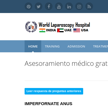
HOME
TRAINING
ADMISSION
TREATME
Asesoramiento médico grat
Leer respuesta de preguntas anteriores
IMPERFORNATE ANUS