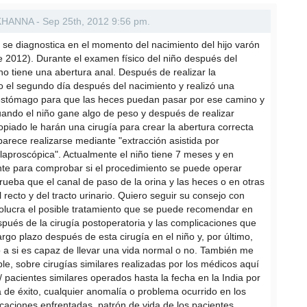
KHANNA - Sep 25th, 2012 9:56 pm.
se diagnostica en el momento del nacimiento del hijo varón
 2012). Durante el examen físico del niño después del
no tiene una abertura anal. Después de realizar la
iño el segundo día después del nacimiento y realizó una
 estómago para que las heces puedan pasar por ese camino y
ndo el niño gane algo de peso y después de realizar
opiado le harán una cirugía para crear la abertura correcta
arece realizarse mediante "extracción asistida por
laproscópica". Actualmente el niño tiene 7 meses y en
te para comprobar si el procedimiento se puede operar
ueba que el canal de paso de la orina y las heces o en otras
recto y del tracto urinario. Quiero seguir su consejo con
nvolucra el posible tratamiento que se puede recomendar en
espués de la cirugía postoperatoria y las complicaciones que
largo plazo después de esta cirugía en el niño y, por último,
to a si es capaz de llevar una vida normal o no. También me
ible, sobre cirugías similares realizadas por los médicos aquí
 / pacientes similares operados hasta la fecha en la India por
sa de éxito, cualquier anomalía o problema ocurrido en los
aciones enfrentadas, patrón de vida de los pacientes