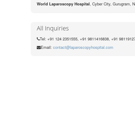
World Laparoscopy Hospital
, Cyber City,
Gurugram, N
All Inquiries
Tel: +91 124 2351555, +91 9811416838, +91 9811912
Email:
contact@laparoscopyhospital.com