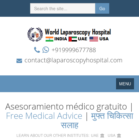
Go
+919999677788
contact@laparoscopyhospital.com
Toggle
MENU
navigation
Asesoramiento médico gratuito |
Free Medical Advice
|
मुफ्त चिकित्सा
सलाह
LEARN ABOUT OUR OTHER INSTITUTES:
UAE
USA