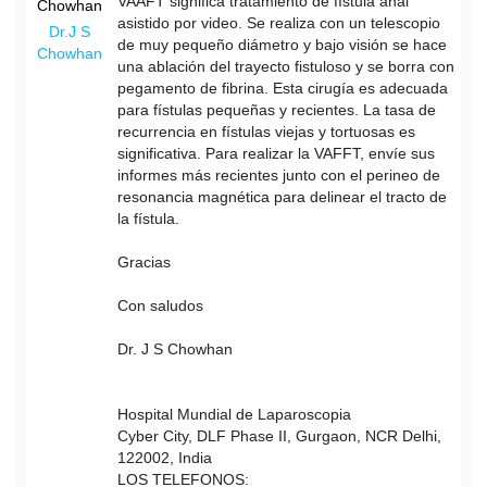
VAAFT significa tratamiento de fístula anal
asistido por video. Se realiza con un telescopio
Dr.J S
de muy pequeño diámetro y bajo visión se hace
Chowhan
una ablación del trayecto fistuloso y se borra con
pegamento de fibrina. Esta cirugía es adecuada
para fístulas pequeñas y recientes. La tasa de
recurrencia en fístulas viejas y tortuosas es
significativa. Para realizar la VAFFT, envíe sus
informes más recientes junto con el perineo de
resonancia magnética para delinear el tracto de
la fístula.
Gracias
Con saludos
Dr. J S Chowhan
Hospital Mundial de Laparoscopia
Cyber City, DLF Phase II, Gurgaon, NCR Delhi,
122002, India
LOS TELEFONOS: