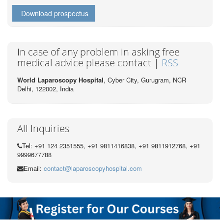
Download prospectus
In case of any problem in asking free
medical advice please contact |
RSS
World Laparoscopy Hospital
, Cyber City,
Gurugram, NCR
Delhi, 122002,
India
All Inquiries
Tel: +91 124 2351555, +91 9811416838, +91 9811912768, +91
9999677788
Email:
contact@laparoscopyhospital.com