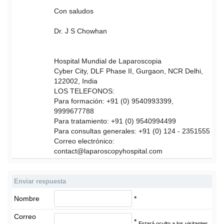
Con saludos
Dr. J S Chowhan
Hospital Mundial de Laparoscopia
Cyber City, DLF Phase II, Gurgaon, NCR Delhi,
122002, India
LOS TELEFONOS:
Para formación: +91 (0) 9540993399,
9999677788
Para tratamiento: +91 (0) 9540994499
Para consultas generales: +91 (0) 124 - 2351555
Correo electrónico:
contact@laparoscopyhospital.com
Enviar respuesta
Nombre
*
Correo
*
Estará oculto a los visitantes.