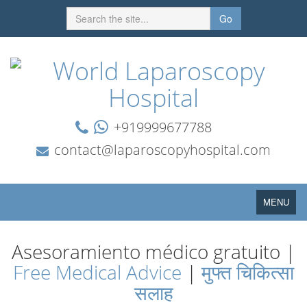
Go
+919999677788
contact@laparoscopyhospital.com
Toggle
MENU
navigation
Asesoramiento médico gratuito |
Free Medical Advice
|
मुफ्त चिकित्सा
सलाह