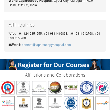
World Laparoscopy Hospital
, Cyber City,
Gurugram, NCR
Delhi, 122002,
India
All Inquiries
Tel: +91 124 2351555, +91 9811416838, +91 9811912768, +91
9999677788
Email:
contact@laparoscopyhospital.com
Affiliations and Collaborations