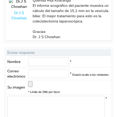
Querida Rita Kharanga
El informe ecográfico del paciente muestra un
cálculo del tamaño de 15,1 mm en la vesícula
Dr.J S
biliar. El mejor tratamiento para esto es la
Chowhan
colecistectomía laparoscópica.
Gracias
Dr. J S Chowhan
Enviar respuesta
Nombre
*
Correo
*
Estará oculto a los visitantes.
electrónico
Su imagen
* Límite de 2Mb por favor
*