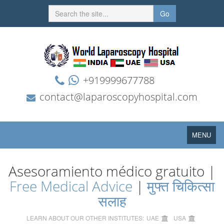
Go
+919999677788
contact@laparoscopyhospital.com
Toggle
MENU
navigation
Asesoramiento médico gratuito |
Free Medical Advice
|
मुफ्त चिकित्सा
सलाह
LEARN ABOUT OUR OTHER INSTITUTES:
UAE
USA