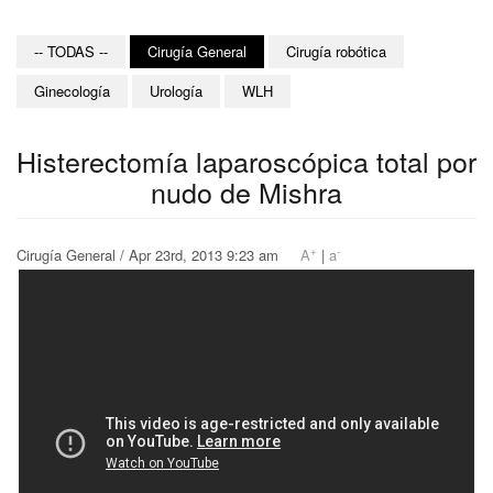
-- TODAS --
Cirugía General
Cirugía robótica
Ginecología
Urología
WLH
Histerectomía laparoscópica total por
nudo de Mishra
+
-
Cirugía General / Apr 23rd, 2013 9:23 am
A
|
a