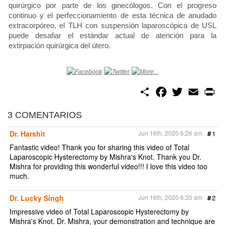
quirúrgico por parte de los ginecólogos. Con el progreso
continuo y el perfeccionamiento de esta técnica de anudado
extracorpóreo, el TLH con suspensión laparoscópica de USL
puede desafiar el estándar actual de atención para la
extirpación quirúrgica del útero.
S
F
T
E
P
h
a
w
m
r
a
c
i
a
i
r
e
t
i
n
3 COMENTARIOS
e
b
t
l
t
o
e
Dr. Harshit
Jun 16th, 2020 6:26 am
#
1
o
r
k
Fantastic video! Thank you for sharing this video of Total
Laparoscopic Hysterectomy by Mishra's Knot. Thank you Dr.
Mishra for providing this wonderful video!!! I love this video too
much.
Dr. Lucky Singh
Jun 16th, 2020 6:35 am
#
2
Impressive video of Total Laparoscopic Hysterectomy by
Mishra's Knot. Dr. Mishra, your demonstration and technique are