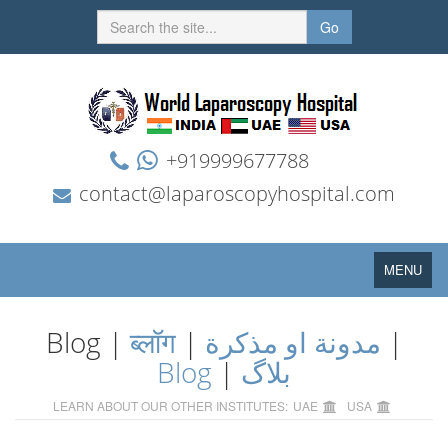
Go
+919999677788
contact@laparoscopyhospital.com
Toggle
MENU
navigation
Blog |
ब्लॉग
|
مدونة او مذكرة
|
Blog
|
بلاگ
LEARN ABOUT OUR OTHER INSTITUTES:
UAE
USA