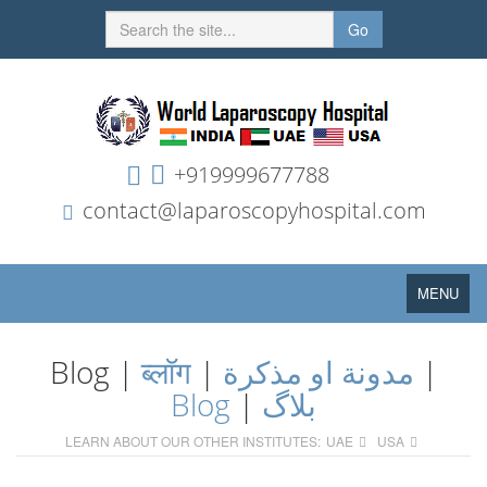
Go
+919999677788
contact@laparoscopyhospital.com
Toggle
MENU
navigation
Blog |
ब्लॉग
|
مدونة او مذكرة
|
Blog
|
بلاگ
LEARN ABOUT OUR OTHER INSTITUTES:
UAE
USA