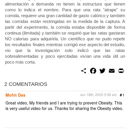
alimentación a demanda no tienen la estructura que tienen
como lo indica el nombre. Para que una rata "atrape" su
comida, requiere una gran cantidad de gasto calórico y también
las comidas están restringidas en la medida de la captura. A
partir del experimento, la comida estaba disponible de forma
continua (ilimitada) y también se requirió que las ratas gastaran
NO calorías para adquirirla. Un científico que no pudo repetir
los resultados finales mientras corrigió ese aspecto del estudio,
vio que la investigación solo indicó que las ratas
sobrealimentadas y poco ejercitadas vivían una vida útil un
poco más corta.
S
F
T
E
P
h
a
w
m
r
a
c
i
a
i
r
e
t
i
n
2 COMENTARIOS
e
b
t
l
t
o
e
Mohit Das
Jun 18th, 2020 5:56 am
#
1
o
r
k
Great video, My friends and I are trying to prevent Obesity. This
is very useful video for us. Thanks for sharing the Obesity video.