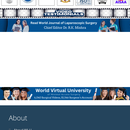
About
About WLH