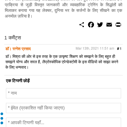
प्रक्रिया से जुड़ी विस्तृत जानकारी और व्यावहारिक ट्रेनिंग के सिद्धांतों को
मिलाकर बनाया गया यह लेक्चर, दुनिया भर के सर्जनों के लिए सीखने का एक
अनमोल ज़रिया है।
S
F
T
E
P
h
a
w
m
r
a
c
i
a
i
r
e
t
i
n
1 कमैंट्स
e
b
t
l
t
o
e
डॉ। रत्नेश प्रसाद
Mar 13th, 2021 11:51 am
#
1
o
r
k
डॉ। मिश्रा की ओर से इस तरह के एक उत्कृष्ट शिक्षण को समझने के लिए बहुत ही
समझने योग्य और सरल है, लैप्रोस्कोपिक एपेन्डेक्टोमी के इस वीडियो को साझा करने
के लिए धन्यवाद।
एक टिप्पणी छोड़ें