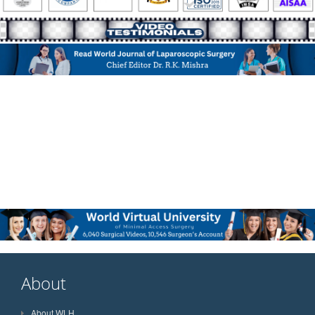
About
About WLH