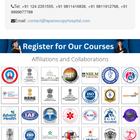
Tel: +91 124 2351555, +91 9811416838, +91 9811912768, +91
9999677788
Email:
contact@laparoscopyhospital.com
Affiliations and Collaborations