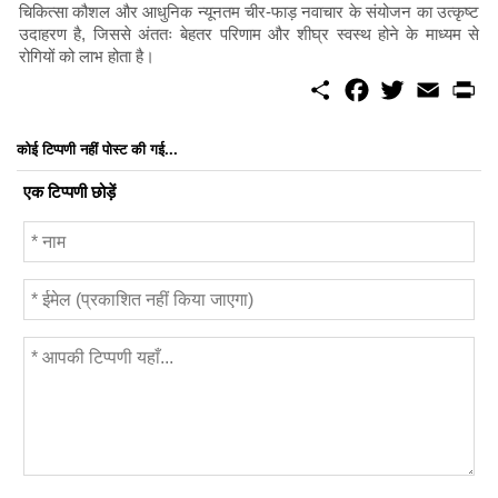
चिकित्सा कौशल और आधुनिक न्यूनतम चीर-फाड़ नवाचार के संयोजन का उत्कृष्ट
उदाहरण है, जिससे अंततः बेहतर परिणाम और शीघ्र स्वस्थ होने के माध्यम से
रोगियों को लाभ होता है।
S
F
T
E
P
h
a
w
m
r
a
c
i
a
i
r
e
t
i
n
कोई टिप्पणी नहीं पोस्ट की गई...
e
b
t
l
t
o
e
एक टिप्पणी छोड़ें
o
r
k