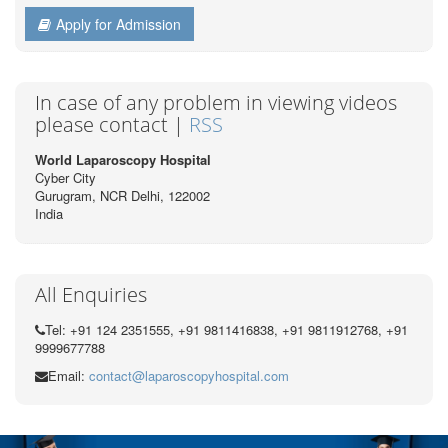
Apply for Admission
In case of any problem in viewing videos
please contact |
RSS
World Laparoscopy Hospital
Cyber City
Gurugram, NCR Delhi, 122002
India
All Enquiries
Tel: +91 124 2351555, +91 9811416838, +91 9811912768, +91
9999677788
Email:
contact@laparoscopyhospital.com