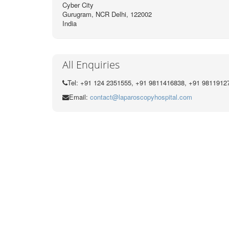
Cyber City
Gurugram, NCR Delhi, 122002
India
All Enquiries
Tel: +91 124 2351555, +91 9811416838, +91 9811912
Email:
contact@laparoscopyhospital.com