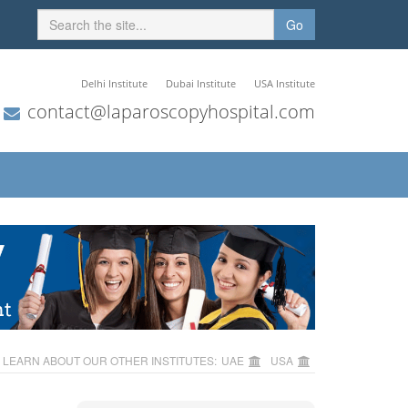
Go
Delhi Institute
Dubai Institute
USA Institute
contact@laparoscopyhospital.com
LEARN ABOUT OUR OTHER INSTITUTES:
UAE
USA