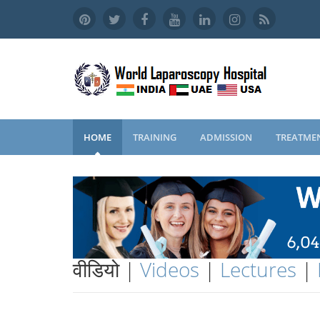
HOME
TRAINING
ADMISSION
TREATME
वीडियो |
Videos
|
Lectures
|