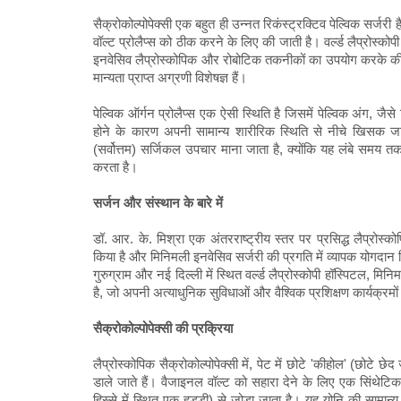
सैक्रोकोल्पोपेक्सी एक बहुत ही उन्नत रिकंस्ट्रक्टिव पेल्विक सर्जरी 
वॉल्ट प्रोलैप्स को ठीक करने के लिए की जाती है। वर्ल्ड लैप्रोस्कोप
इनवेसिव लैप्रोस्कोपिक और रोबोटिक तकनीकों का उपयोग करके की जाती
मान्यता प्राप्त अग्रणी विशेषज्ञ हैं।
पेल्विक ऑर्गन प्रोलैप्स एक ऐसी स्थिति है जिसमें पेल्विक अंग, जै
होने के कारण अपनी सामान्य शारीरिक स्थिति से नीचे खिसक जाते है
(सर्वोत्तम) सर्जिकल उपचार माना जाता है, क्योंकि यह लंबे समय
करता है।
सर्जन और संस्थान के बारे में
डॉ. आर. के. मिश्रा एक अंतरराष्ट्रीय स्तर पर प्रसिद्ध लैप्रोस्कोपि
किया है और मिनिमली इनवेसिव सर्जरी की प्रगति में व्यापक योगदान 
गुरुग्राम और नई दिल्ली में स्थित वर्ल्ड लैप्रोस्कोपी हॉस्पिटल, म
है, जो अपनी अत्याधुनिक सुविधाओं और वैश्विक प्रशिक्षण कार्यक्रमो
सैक्रोकोल्पोपेक्सी की प्रक्रिया
लैप्रोस्कोपिक सैक्रोकोल्पोपेक्सी में, पेट में छोटे 'कीहोल' (छोटे
डाले जाते हैं। वैजाइनल वॉल्ट को सहारा देने के लिए एक सिंथेटि
हिस्से में स्थित एक हड्डी) से जोड़ा जाता है। यह योनि की साम