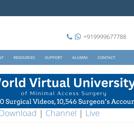
+919999677788
NT
RESOURCES
SUPPORT
ALUMNI
CONTACT
Download
|
Channel
|
Live