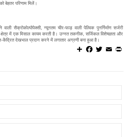
को बेहतर परिणाम मिलें।
े वाली सैक्रोकोल्पोपेक्सी, न्यूनतम चीर-फाड़ वाली पेल्विक पुनर्निर्माण सर्जरी
षेत्र में एक मिसाल कायम करती है। उन्नत तकनीक, सर्जिकल विशेषज्ञता और
ीज़-केंद्रित देखभाल प्रदान करने में लगातार अग्रणी बना हुआ है।
S
F
T
E
P
h
a
w
m
r
a
c
i
a
i
r
e
t
i
n
e
b
t
l
t
o
e
o
r
k