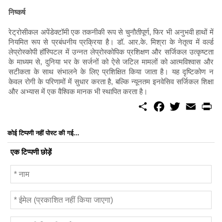
निष्कर्ष
रेट्रोसीकल अपेंडेक्टॉमी एक तकनीकी रूप से चुनौतीपूर्ण, फिर भी अनुभवी हाथों में
नियमित रूप से प्रबंधनीय प्रक्रिया है। डॉ. आर.के. मिश्रा के नेतृत्व में वर्ल्ड
लेप्रोस्कोपी हॉस्पिटल में उन्नत लेप्रोस्कोपिक प्रशिक्षण और सर्जिकल उत्कृष्टता
के माध्यम से, दुनिया भर के सर्जनों को ऐसे जटिल मामलों को आत्मविश्वास और
सटीकता के साथ संभालने के लिए प्रशिक्षित किया जाता है। यह दृष्टिकोण न
केवल रोगी के परिणामों में सुधार करता है, बल्कि न्यूनतम इनवेसिव सर्जिकल शिक्षा
और अभ्यास में एक वैश्विक मानक भी स्थापित करता है।
S
F
T
E
P
h
a
w
m
r
a
c
i
a
i
r
e
t
i
n
कोई टिप्पणी नहीं पोस्ट की गई...
e
b
t
l
t
o
e
एक टिप्पणी छोड़ें
o
r
k