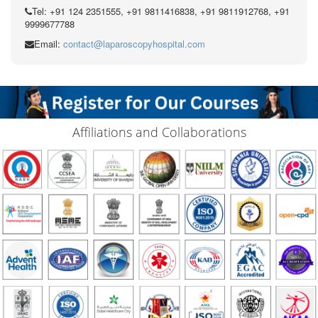
Tel: +91 124 2351555, +91 9811416838, +91 9811912768, +91
9999677788
Email:
contact@laparoscopyhospital.com
Affiliations and Collaborations