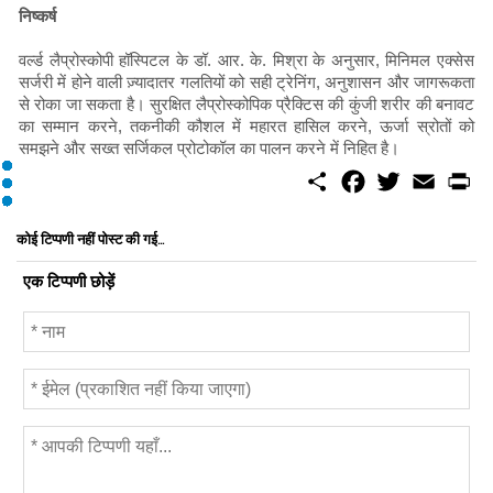
निष्कर्ष
वर्ल्ड लैप्रोस्कोपी हॉस्पिटल के डॉ. आर. के. मिश्रा के अनुसार, मिनिमल एक्सेस
सर्जरी में होने वाली ज़्यादातर गलतियों को सही ट्रेनिंग, अनुशासन और जागरूकता
से रोका जा सकता है। सुरक्षित लैप्रोस्कोपिक प्रैक्टिस की कुंजी शरीर की बनावट
का सम्मान करने, तकनीकी कौशल में महारत हासिल करने, ऊर्जा स्रोतों को
समझने और सख्त सर्जिकल प्रोटोकॉल का पालन करने में निहित है।
S
F
T
E
P
h
a
w
m
r
a
c
i
a
i
r
e
t
i
n
कोई टिप्पणी नहीं पोस्ट की गई...
e
b
t
l
t
o
e
एक टिप्पणी छोड़ें
o
r
k