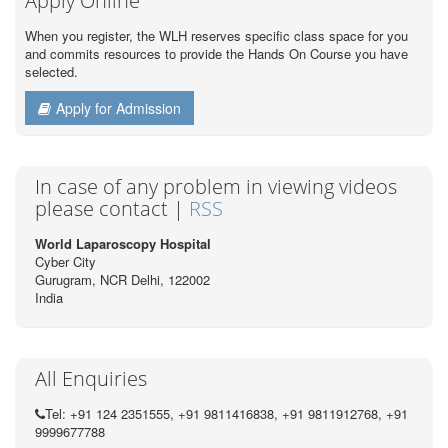
Apply Online
When you register, the WLH reserves specific class space for you
and commits resources to provide the Hands On Course you have
selected.
Apply for Admission
In case of any problem in viewing videos
please contact |
RSS
World Laparoscopy Hospital
Cyber City
Gurugram, NCR Delhi, 122002
India
All Enquiries
Tel: +91 124 2351555, +91 9811416838, +91 9811912768, +91
9999677788