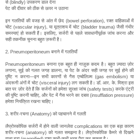
से (blindly) उपकरण डाल देना
पेट की दीवार को ठीक से ऊपर न उठाना
इन गलतियों की वजह से आंत में छेद (bowel perforation), रक्त वाहिकाओं में
चोट (vascular injury), या मूत्राशय में चोट (bladder trauma) जैसी गंभीर
समस्याएं हो सकती हैं। इसलिए, सर्जरी से पहले सावधानीपूर्वक जांच करना और
सही तकनीक चुनना बहुत ज़रूरी है।
2. Pneumoperitoneum बनाने में गलतियाँ
Pneumoperitoneum बनाना एक बहुत ही नाज़ुक कदम है। बहुत ज़्यादा ज़ोर
लगाना, सुई को गलत जगह डालना, या पेट के अंदर सही जगह पर सुई होने की
पुष्टि न करना—इन सभी कारणों से गैस एम्बोलिज़्म (gas embolism) या
अंदरूनी अंगों में चोट (visceral injury) लग सकती है। डॉ. आर. के. मिश्रा इस
बात पर ज़ोर देते हैं कि सर्जनों को हमेशा सुरक्षा जांच (safety tests) करके एंट्री
की पुष्टि करनी चाहिए, और पेट में गैस भरने का दबाव (insufflation pressure)
हमेशा नियंत्रित रखना चाहिए।
3. शरीर-रचना (Anatomy) को पहचानने में गलती
लैप्रोस्कोपिक सर्जरी में होने वाली जानलेवा complications का एक बड़ा कारण
शरीर-रचना (anatomy) को गलत समझना है। लैप्रोस्कोपिक कैमरे से दिखने
वाला बड़ा (magnified) दृश्य कभी-कभी भ्रम पैदा कर सकता है।