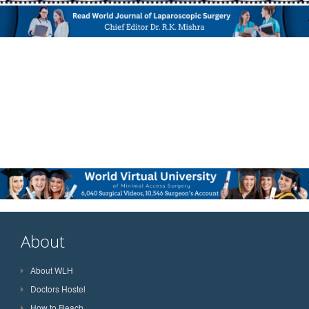
About
About WLH
Doctors Hostel
How to Reach