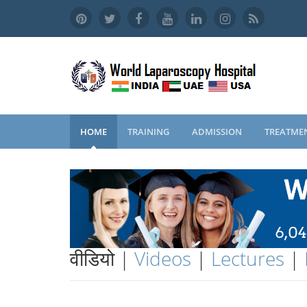
HOME
TRAINING
ADMISSION
TREATME
वीडियो |
Videos
|
Lectures
|