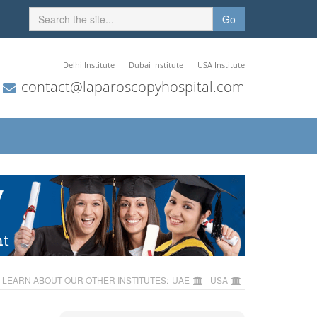
Go
Delhi Institute
Dubai Institute
USA Institute
contact@laparoscopyhospital.com
LEARN ABOUT OUR OTHER INSTITUTES:
UAE
USA