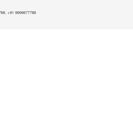
768, +91 9999677788