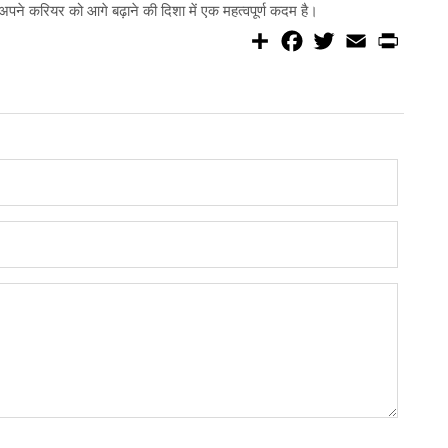
ं अपने करियर को आगे बढ़ाने की दिशा में एक महत्वपूर्ण कदम है।
S
F
T
E
P
h
a
w
m
r
a
c
i
a
i
r
e
t
i
n
e
b
t
l
t
o
e
o
r
k