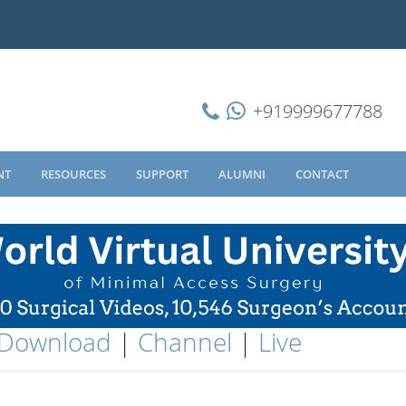
+919999677788
NT
RESOURCES
SUPPORT
ALUMNI
CONTACT
Download
|
Channel
|
Live