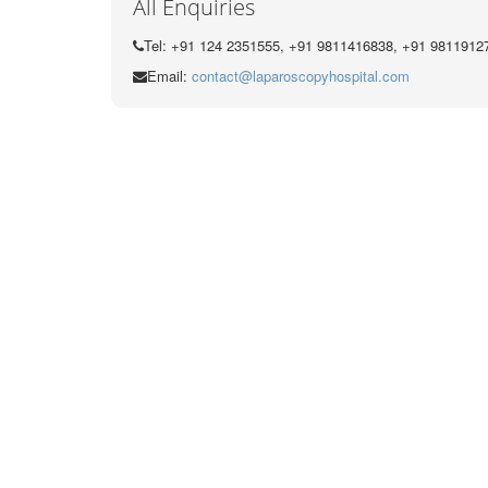
All Enquiries
Tel: +91 124 2351555, +91 9811416838, +91 9811912
Email:
contact@laparoscopyhospital.com