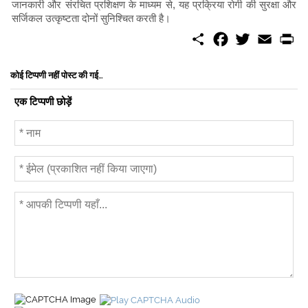
जानकारी और संरचित प्रशिक्षण के माध्यम से, यह प्रक्रिया रोगी की सुरक्षा और
सर्जिकल उत्कृष्टता दोनों सुनिश्चित करती है।
S
F
T
E
P
h
a
w
m
r
a
c
i
a
i
r
e
t
i
n
कोई टिप्पणी नहीं पोस्ट की गई...
e
b
t
l
t
o
e
एक टिप्पणी छोड़ें
o
r
k