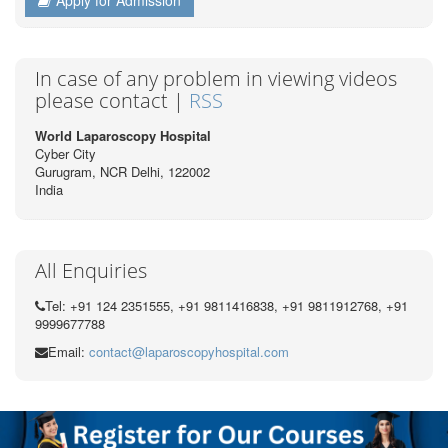
Apply for Admission
In case of any problem in viewing videos
please contact |
RSS
World Laparoscopy Hospital
Cyber City
Gurugram, NCR Delhi, 122002
India
All Enquiries
Tel: +91 124 2351555, +91 9811416838, +91 9811912768, +91
9999677788
Email:
contact@laparoscopyhospital.com