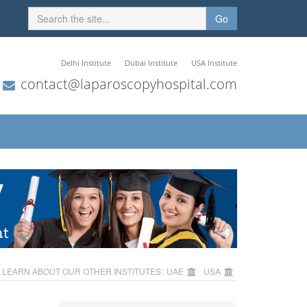
Go
Delhi Institute
Dubai Institute
USA Institute
contact@laparoscopyhospital.com
LEARN ABOUT OUR OTHER INSTITUTES:
UAE
USA