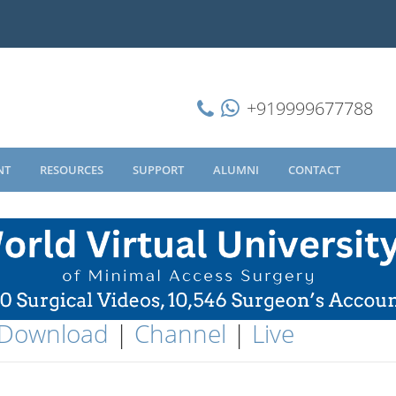
+919999677788
NT
RESOURCES
SUPPORT
ALUMNI
CONTACT
Download
|
Channel
|
Live